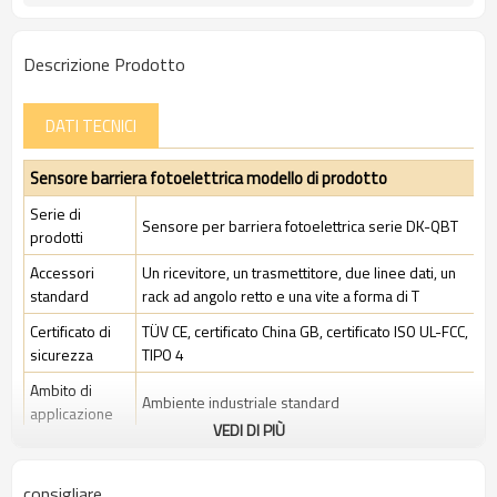
Descrizione Prodotto
DATI TECNICI
Sensore barriera fotoelettrica modello di prodotto
Serie di
Sensore per barriera fotoelettrica serie DK-QBT
prodotti
Accessori
Un ricevitore, un trasmettitore, due linee dati, un
standard
rack ad angolo retto e una vite a forma di T
Certificato di
TÜV CE, certificato China GB, certificato ISO UL-FCC,
sicurezza
TIPO 4
Ambito di
Ambiente industriale standard
applicazione
VEDI DI PIÙ
Caratteristiche
consigliare
Spazio tra i