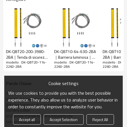
20 mm
raggi
Rileva la
28 mm
precisione
Quantità di
114
travi
Raggio
2260 mm
d'azione
DK-QBT20-200-3980-
DK-QBT10-64-630-2BA
DK-QBT10-12
2BA｜Tenda di sicurezza
｜Barriera luminosa｜
2BA｜Barrier
Taglia del
15mm*30mm*L, L è la lunghezza dell'emettitore e
modello : DK-QBT20-114-
modello : DK-QBT20-114-
modello : DK-
｜DADISICK
DADISICK
fotoelettrich
prodotto
del ricevitore.
2260-2BA
2260-2BA
2260-2BA
Distanza di
rilevamento
30-3000mm
Cookie settings
Parole Chiave
Tempo di
We use cookies to provide you with the best possible
Sensore barriera fotoelettrica
risposta
≤15 ms
barriera fotoelettrica a infrarossi
experience. They also allow us to analyze user behavior in
Barriera luminosa di sicurezza a infrarossi
order to constantly improve the website for you.
Dati meccanici
barriera sottile
protezione tramite barriere fotoelettriche
Materiale
Accept all
Accept Selection
Reject All
Metallo
sensore a tenda laser
dell'alloggiamento