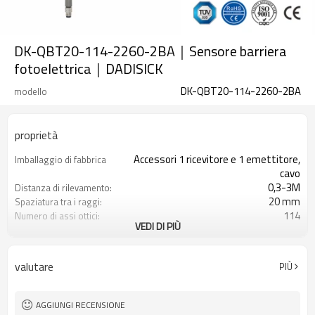
DK-QBT20-114-2260-2BA｜Sensore barriera
fotoelettrica｜DADISICK
DK-QBT20-114-2260-2BA
modello
proprietà
Accessori 1 ricevitore e 1 emettitore,
Imballaggio di fabbrica
cavo
0,3-3M
Distanza di rilevamento:
20 mm
Spaziatura tra i raggi:
114
Numero di assi ottici:
VEDI DI PIÙ
2260 mm
Altezza di protezione:
2PNP
2 uscite di sicurezza
(OSSD)
valutare
PIÙ
Dotato di connettore M8
Spina di interfaccia
TÜV CE, Cina GB, certificato ISO UL-
Certificazione:
FCC, TIPO 4
AGGIUNGI RECENSIONE