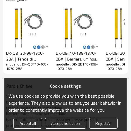
10 mm
raggi
Rileva la
18 mm
precisione
Quantità di
108
travi
Raggio
1070 mm
d'azione
DK-QBT20-96-1900-
DK-QBT10-138-1370-
DK-QBT20-98
2BA｜Tende di
2BA｜Barriera luminosa
2BA｜Sensore 
Taglia del
15mm*30mm*L, L è la lunghezza dell'emettitore e
modello : DK-QBT10-108-
modello : DK-QBT10-108-
modello : DK-
sicurezza per macchine
di sicurezza｜DADISICK
di sicurezza
prodotto
del ricevitore.
1070-2BA
1070-2BA
1070-2BA
｜DADISICK
Distanza di
rilevamento
30-3000mm
Cookie settings
Parole Chiave
Tempo di
We use cookies to provide you with the best possible
Specchi per barriere fotoelettriche di sicurezza
risposta
≤15 ms
barriera fotoelettrica di misurazione
experience. They also allow us to analyze user behavior in
tende di sicurezza della macchina
order to constantly improve the website for you.
Dati meccanici
barriere fotoelettriche per macchine
barriere fotoelettriche di sicurezza per presse piegatrici
Materiale
Accept all
Accept Selection
Reject All
Metallo
protezione della punzonatrice
dell'alloggiamento