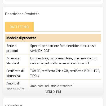
Descrizione Prodotto
DATI TECNICI
Modello di prodotto
Serie di
Specchi per barriere fotoelettriche di sicurezza
prodotti
serie DK-QBT
Accessori
Un ricevitore, un trasmettitore, due linee dati, un
standard
rack ad angolo retto e una vite a forma di T
Certificato di
TÜV CE, certificato China GB, certificato ISO UL-FCC,
sicurezza
TIPO 4
Ambito di
Ambiente industriale standard
applicazione
VEDI DI PIÙ
Caratteristiche
consigliare
Spazio tra i