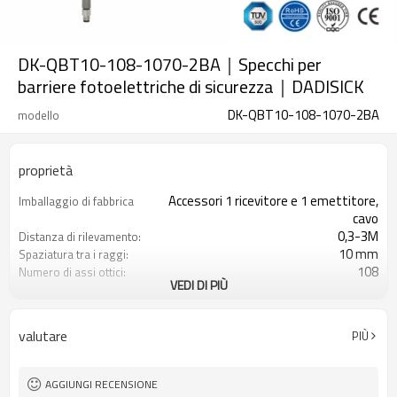
DK-QBT10-108-1070-2BA｜Specchi per
barriere fotoelettriche di sicurezza｜DADISICK
DK-QBT10-108-1070-2BA
modello
proprietà
Accessori 1 ricevitore e 1 emettitore,
Imballaggio di fabbrica
cavo
0,3-3M
Distanza di rilevamento:
10 mm
Spaziatura tra i raggi:
108
Numero di assi ottici:
VEDI DI PIÙ
1070 mm
Altezza di protezione:
2PNP
2 uscite di sicurezza
(OSSD)
valutare
PIÙ
Dotato di connettore M8
Spina di interfaccia
TÜV CE, Cina GB, certificato ISO UL-
Certificazione:
FCC, TIPO 4
AGGIUNGI RECENSIONE