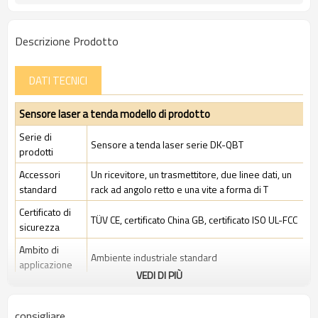
Descrizione Prodotto
DATI TECNICI
Sensore laser a tenda modello di prodotto
Serie di
Sensore a tenda laser serie DK-QBT
prodotti
Accessori
Un ricevitore, un trasmettitore, due linee dati, un
standard
rack ad angolo retto e una vite a forma di T
Certificato di
TÜV CE, certificato China GB, certificato ISO UL-FCC
sicurezza
Ambito di
Ambiente industriale standard
applicazione
VEDI DI PIÙ
Caratteristiche
consigliare
Spazio tra i