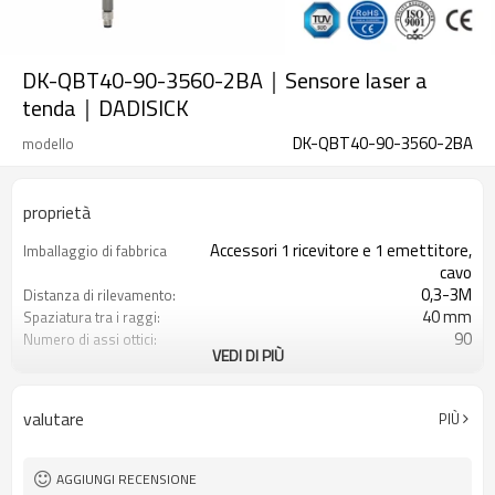
DK-QBT40-90-3560-2BA｜Sensore laser a
tenda｜DADISICK
DK-QBT40-90-3560-2BA
modello
proprietà
Accessori 1 ricevitore e 1 emettitore,
Imballaggio di fabbrica
cavo
0,3-3M
Distanza di rilevamento:
40 mm
Spaziatura tra i raggi:
90
Numero di assi ottici:
VEDI DI PIÙ
3560 mm
Altezza di protezione:
2PNP
2 uscite di sicurezza
(OSSD)
valutare
PIÙ
Dotato di connettore M8
Spina di interfaccia
TÜV CE, Cina GB, certificato ISO UL-
Certificazione:
FCC, TIPO 4
AGGIUNGI RECENSIONE