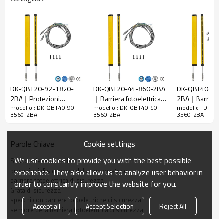
40 mm
raggi
Rileva la
48 mm
precisione
Quantità di
90
travi
Raggio
3560 mm
d'azione
DK-QBT20-92-1820-
DK-QBT20-44-860-2BA
DK-QBT40-74
2BA｜Protezioni
｜Barriera fotoelettrica
2BA｜Barrier
Taglia del
15mm*30mm*L, L è la lunghezza dell'emettitore e
modello : DK-QBT40-90-
modello : DK-QBT40-90-
modello : DK-
luminose per presse
di sicurezza｜DADISICK
fotoelettrica d
prodotto
del ricevitore.
3560-2BA
3560-2BA
3560-2BA
piegatrici｜DADISICK
｜DADISICK
Distanza di
rilevamento
30-3000mm
Cookie settings
Parole Chiave
Tempo di
We use cookies to provide you with the best possible
Sensore laser a tenda
risposta
≤15 ms
protezioni di sicurezza della punzonatrice
experience. They also allow us to analyze user behavior in
barriera fotoelettrica di sicurezza
order to constantly improve the website for you.
Dati meccanici
Grata di sicurezza
specchi con barriere fotoelettriche di sicurezza
Materiale
Accept all
Accept Selection
Reject All
Metallo
sensore della barriera fotoelettrica di sicurezza
dell'alloggiamento