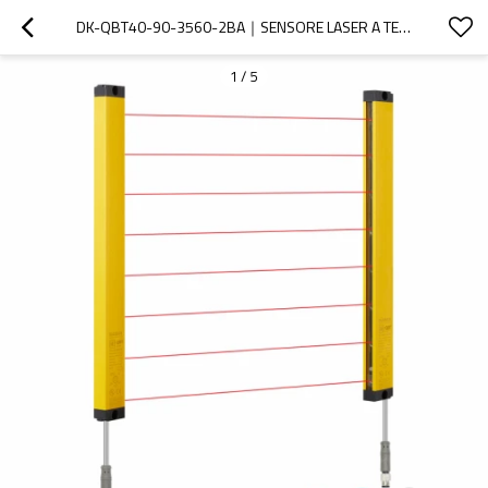
DK-QBT40-90-3560-2BA｜SENSORE LASER A TENDA｜DADISICK
1
/
5