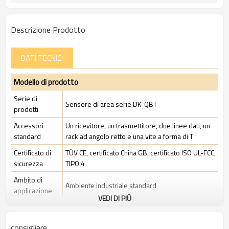
Descrizione Prodotto
DATI TECNICI
Modello di prodotto
Serie di
Sensore di area serie DK-QBT
prodotti
Accessori
Un ricevitore, un trasmettitore, due linee dati, un
standard
rack ad angolo retto e una vite a forma di T
Certificato di
TÜV CE, certificato China GB, certificato ISO UL-FCC,
sicurezza
TIPO 4
Ambito di
Ambiente industriale standard
applicazione
VEDI DI PIÙ
Caratteristiche
consigliare
Spazio tra i