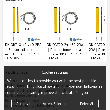
10 mm
raggi
Rileva la
18 mm
precisione
Quantità di
152
travi
Raggio
1510 mm
d'azione
DK-QBT10-72-710-2BA
DK-QBT20-24-460-2BA
DK-QBT20-16
｜Sensore di area｜
｜Barriera fotoelettrica
2BA｜Blanking 
Taglia del
15mm*30mm*L, L è la lunghezza dell'emettitore e
modello : DK-QBT10-152-
modello : DK-QBT10-152-
modello : DK-
DADISICK
di sicurezza｜DADISICK
｜DADISICK
prodotto
del ricevitore.
1510-2BA
1510-2BA
1510-2BA
Distanza di
rilevamento
30-3000mm
Cookie settings
Parole Chiave
Tempo di
We use cookies to provide you with the best possible
Sensore di area
risposta
≤15 ms
barriere fotoelettriche di protezione macchine
experience. They also allow us to analyze user behavior in
dispositivo di sicurezza per barriere fotoelettriche
order to constantly improve the website for you.
Dati meccanici
barriere fotoelettriche
tenda a fascio luminoso
Materiale
Accept all
Accept Selection
Reject All
Metallo
sensore della barriera fotoelettrica
dell'alloggiamento