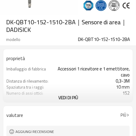
DK-QBT10-152-1510-2BA｜Sensore di area｜
DADISICK
DK-QBT10-152-1510-2BA
modello
proprietà
Accessori 1 ricevitore e 1 emettitore,
Imballaggio di fabbrica
cavo
0,3-3M
Distanza di rilevamento:
10 mm
Spaziatura tra i raggi:
152
Numero di assi ottici:
VEDI DI PIÙ
1510 mm
Altezza di protezione:
2PNP
2 uscite di sicurezza
(OSSD)
valutare
PIÙ
Dotato di connettore M8
Spina di interfaccia
TÜV CE, Cina GB, certificato ISO UL-
Certificazione:
FCC, TIPO 4
AGGIUNGI RECENSIONE