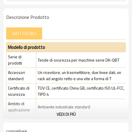
Descrizione Prodotto
DATI TECNICI
Modello di prodotto
Serie di
Tende di sicurezza per macchine serie DK-QBT
prodotti
Accessori
Un ricevitore, un trasmettitore, due linee dati, un
standard
rack ad angolo retto e una vite a forma di T
Certificato di
TÜV CE, certificato China GB, certificato ISO UL-FCC,
sicurezza
TIPO 4
Ambito di
Ambiente industriale standard
applicazione
VEDI DI PIÙ
Caratteristiche
consigliare
Spazio tra i