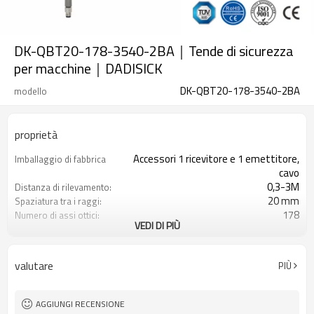
DK-QBT20-178-3540-2BA｜Tende di sicurezza
per macchine｜DADISICK
DK-QBT20-178-3540-2BA
modello
proprietà
Accessori 1 ricevitore e 1 emettitore,
Imballaggio di fabbrica
cavo
0,3-3M
Distanza di rilevamento:
20 mm
Spaziatura tra i raggi:
178
Numero di assi ottici:
VEDI DI PIÙ
3540 mm
Altezza di protezione:
2PNP
2 uscite di sicurezza
(OSSD)
valutare
PIÙ
Dotato di connettore M8
Spina di interfaccia
TÜV CE, Cina GB, certificato ISO UL-
Certificazione:
FCC, TIPO 4
AGGIUNGI RECENSIONE