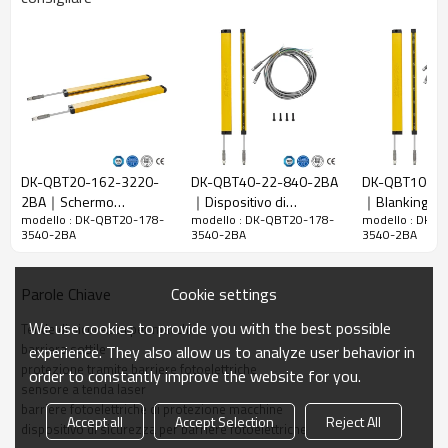
20 mm
raggi
Rileva la
28 mm
precisione
Quantità di
178
travi
Raggio
3540 mm
d'azione
DK-QBT20-162-3220-
DK-QBT40-22-840-2BA
DK-QBT10-38
2BA｜Schermo
｜Dispositivo di
｜Blanking fl
Taglia del
15mm*30mm*L, L è la lunghezza dell'emettitore e
modello : DK-QBT20-178-
modello : DK-QBT20-178-
modello : DK-
luminoso di sicurezza｜
sicurezza per barriere
DADISICK
prodotto
del ricevitore.
3540-2BA
3540-2BA
3540-2BA
DADISICK
fotoelettriche｜DADISICK
Distanza di
rilevamento
30-3000 mm
Cookie settings
Parole Chiave
Tempo di
We use cookies to provide you with the best possible
Tende di sicurezza per macchine
risposta
≤15 ms
barriera sottile
experience. They also allow us to analyze user behavior in
protezione tramite barriere fotoelettriche
order to constantly improve the website for you.
Dati meccanici
sensore a tenda laser
barriere fotoelettriche di protezione macchine
Materiale
Accept all
Accept Selection
Reject All
Metallo
dispositivo di sicurezza per barriere fotoelettriche
dell'alloggiamento