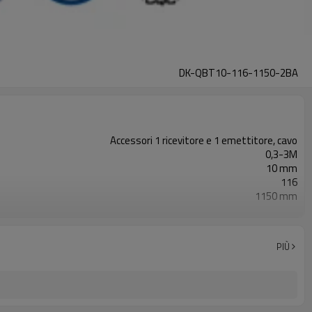
DK-QBT10-116-1150-2BA
Accessori 1 ricevitore e 1 emettitore, cavo
0,3-3M
10 mm
116
1150 mm
2PNP
Dotato di connettore M8
TÜV CE, Cina GB, certificato ISO UL-FCC, TIPO 4
PIÙ