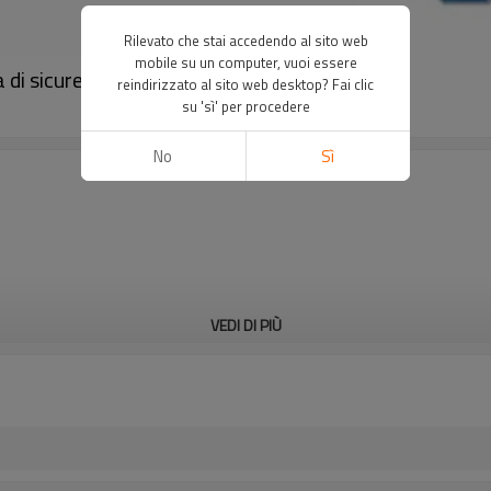
Rilevato che stai accedendo al sito web
mobile su un computer, vuoi essere
 di sicurezza｜DADISICK
reindirizzato al sito web desktop? Fai clic
su 'sì' per procedere
No
Sì
VEDI DI PIÙ