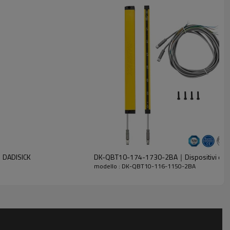
｜DADISICK
DK-QBT10-174-1730-2BA｜Dispositivi di s
modello : DK-QBT10-116-1150-2BA