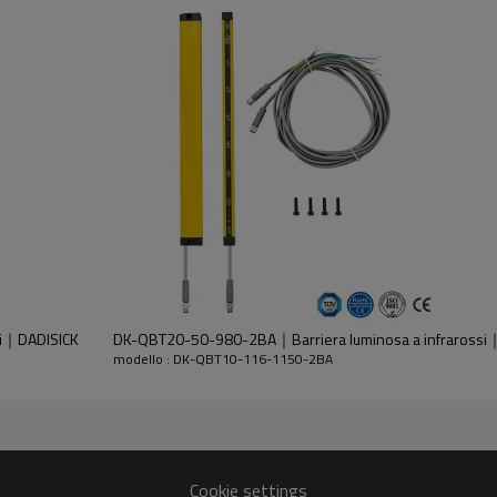
dell'emettitore e del ricevitore.
si｜DADISICK
DK-QBT20-50-980-2BA｜Barriera luminosa a infrarossi
modello : DK-QBT10-116-1150-2BA
30%GF
Cookie settings