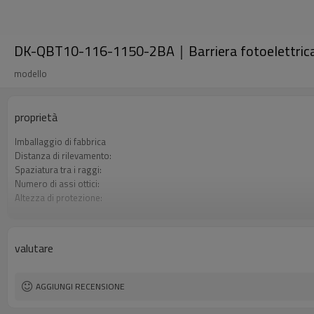
DK-QBT10-116-1150-2BA｜Barriera fotoelettrica
modello
proprietà
Imballaggio di fabbrica
Distanza di rilevamento:
Spaziatura tra i raggi:
Numero di assi ottici:
Altezza di protezione:
2 uscite di sicurezza (OSSD)
Spina di interfaccia
Certificazione:
valutare
AGGIUNGI RECENSIONE