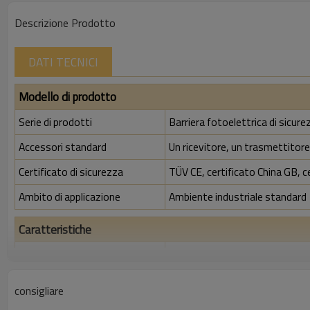
Descrizione Prodotto
DATI TECNICI
Modello di prodotto
Serie di prodotti
Barriera fotoelettrica di sicu
Accessori standard
Un ricevitore, un trasmettitore,
Certificato di sicurezza
TÜV CE, certificato China GB, c
Ambito di applicazione
Ambiente industriale standard
Caratteristiche
Spazio tra i raggi
10 mm
Rileva la precisione
18 mm
consigliare
Quantità di travi
116