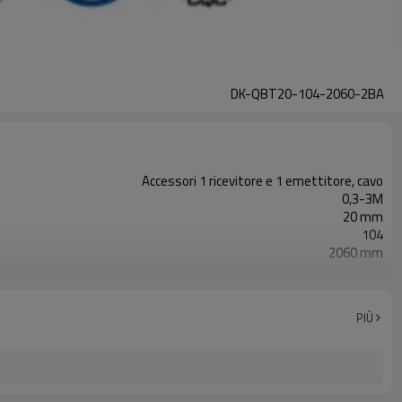
DK-QBT20-104-2060-2BA
Accessori 1 ricevitore e 1 emettitore, cavo
0,3-3M
20 mm
104
2060 mm
2PNP
Dotato di connettore M8
TÜV CE, Cina GB, certificato ISO UL-FCC, TIPO 4
PIÙ