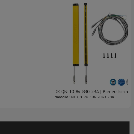
DK-QBT10-84-830-2BA｜Barriera luminosa 
modello : DK-QBT20-104-2060-2BA