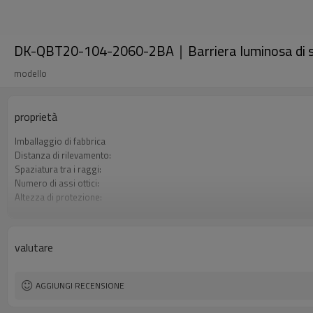
DK-QBT20-104-2060-2BA｜Barriera luminosa di 
modello
proprietà
Imballaggio di fabbrica
Distanza di rilevamento:
Spaziatura tra i raggi:
Numero di assi ottici:
Altezza di protezione:
2 uscite di sicurezza (OSSD)
Spina di interfaccia
Certificazione:
valutare
AGGIUNGI RECENSIONE