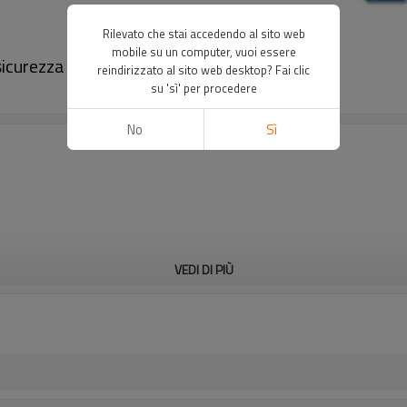
Rilevato che stai accedendo al sito web
mobile su un computer, vuoi essere
sicurezza｜DADISICK
reindirizzato al sito web desktop? Fai clic
su 'sì' per procedere
No
Sì
VEDI DI PIÙ