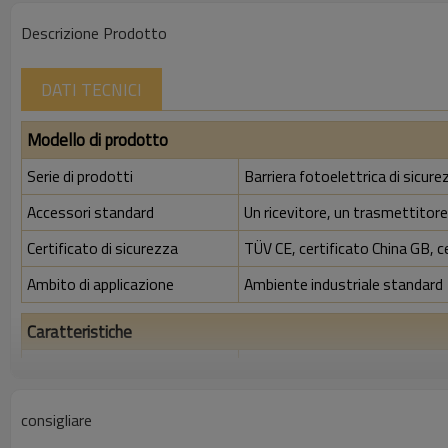
Descrizione Prodotto
DATI TECNICI
Modello di prodotto
Serie di prodotti
Barriera fotoelettrica di sicu
Accessori standard
Un ricevitore, un trasmettitore,
Certificato di sicurezza
TÜV CE, certificato China GB, c
Ambito di applicazione
Ambiente industriale standard
Caratteristiche
Spazio tra i raggi
20 mm
Rileva la precisione
28 mm
consigliare
Quantità di travi
104