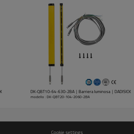
dell'emettitore e del ricevitore.
K
DK-QBT10-64-630-2BA｜Barriera luminosa｜DADISICK
modello : DK-QBT20-104-2060-2BA
30%GF
Cookie settings