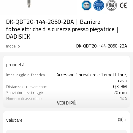
DK-QBT20-144-2860-2BA｜Barriere
fotoelettriche di sicurezza presso piegatrice｜
DADISICK
DK-QBT20-144-2860-2BA
modello
proprietà
Accessori 1 ricevitore e 1 emettitore,
Imballaggio di fabbrica
cavo
0,3-3M
Distanza di rilevamento:
20 mm
Spaziatura tra i raggi:
144
Numero di assi ottici:
VEDI DI PIÙ
2860 mm
Altezza di protezione:
2PNP
2 uscite di sicurezza
(OSSD)
valutare
PIÙ
Dotato di connettore M8
Spina di interfaccia
TÜV CE, Cina GB, certificato ISO UL-
Certificazione: