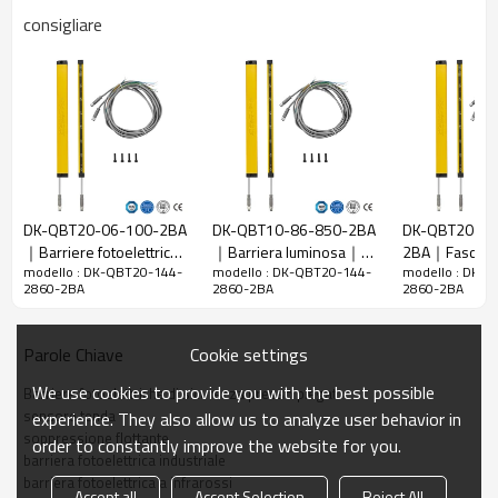
Caratteristiche
consigliare
Spazio tra i
20 mm
raggi
Rileva la
28 mm
precisione
Quantità di
144
travi
Raggio
DK-QBT20-06-100-2BA
DK-QBT10-86-850-2BA
DK-QBT20-15
2860 mm
d'azione
｜Barriere fotoelettriche
｜Barriera luminosa｜
2BA｜Fascio l
modello : DK-QBT20-144-
modello : DK-QBT20-144-
modello : DK-
｜DADISICK
DADISICK
sicurezza｜DA
Taglia del
15mm*30mm*L, L è la lunghezza dell'emettitore e
2860-2BA
2860-2BA
2860-2BA
prodotto
del ricevitore.
Distanza di
Cookie settings
Parole Chiave
rilevamento
30-3000mm
We use cookies to provide you with the best possible
Barriere fotoelettriche di sicurezza presso piegat
Tempo di
sensore tenda
experience. They also allow us to analyze user behavior in
risposta
≤15ms
soppressione flottante
order to constantly improve the website for you.
barriera fotoelettrica industriale
Dati meccanici
barriera fotoelettrica a infrarossi
Accept all
Accept Selection
Reject All