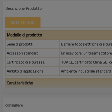
Descrizione Prodotto
DATI TECNICI
Modello di prodotto
Serie di prodotti
Barriere fotoelettriche di sicu
Accessori standard
Un ricevitore, un trasmettitore,
Certificato di sicurezza
TÜV CE, certificato China GB, c
Ambito di applicazione
Ambiente industriale standard
Caratteristiche
Spazio tra i raggi
10 mm
Rileva la precisione
18 mm
consigliare
Quantità di travi
176