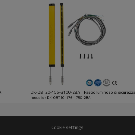
dell'emettitore e del ricevitore.
K
DK-QBT20-156-3100-2BA｜Fascio luminoso di sicurezz
modello : DK-QBT10-176-1750-2BA
30%GF
Cookie settings