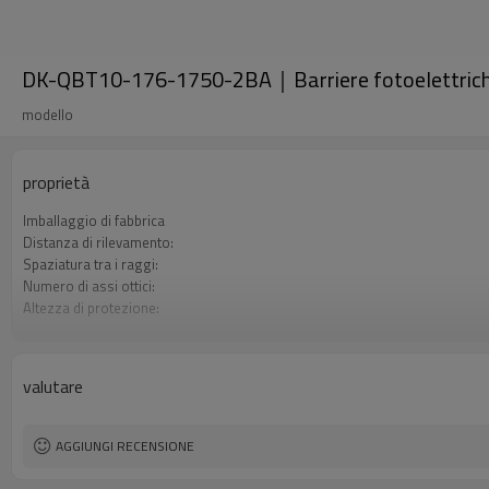
DK-QBT10-176-1750-2BA｜Barriere fotoelettriche 
modello
proprietà
Imballaggio di fabbrica
Distanza di rilevamento:
Spaziatura tra i raggi:
Numero di assi ottici:
Altezza di protezione:
2 uscite di sicurezza (OSSD)
Spina di interfaccia
Certificazione:
valutare
AGGIUNGI RECENSIONE