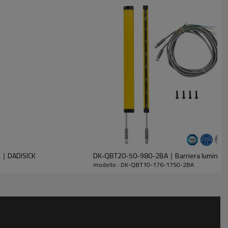
a｜DADISICK
DK-QBT20-50-980-2BA｜Barriera luminosa 
modello : DK-QBT10-176-1750-2BA