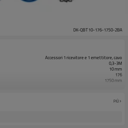
DK-QBT10-176-1750-2BA
Accessori 1 ricevitore e 1 emettitore, cavo
0,3-3M
10 mm
176
1750 mm
2PNP
Dotato di connettore M8
TÜV CE, Cina GB, certificato ISO UL-FCC, TIPO 4
PIÙ