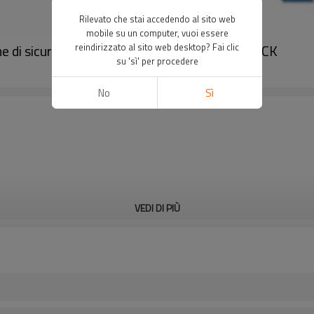
Rilevato che stai accedendo al sito web
mobile su un computer, vuoi essere
di sicurezza con pressa piegatrice｜DADISICK
reindirizzato al sito web desktop? Fai clic
su 'sì' per procedere
No
Sì
VEDI DI PIÙ