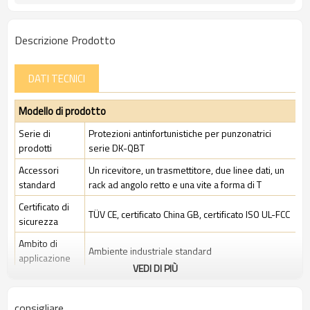
Descrizione Prodotto
DATI TECNICI
Modello di prodotto
Serie di
Protezioni antinfortunistiche per punzonatrici
prodotti
serie DK-QBT
Accessori
Un ricevitore, un trasmettitore, due linee dati, un
standard
rack ad angolo retto e una vite a forma di T
Certificato di
TÜV CE, certificato China GB, certificato ISO UL-FCC
sicurezza
Ambito di
Ambiente industriale standard
applicazione
VEDI DI PIÙ
Caratteristiche
consigliare
Spazio tra i