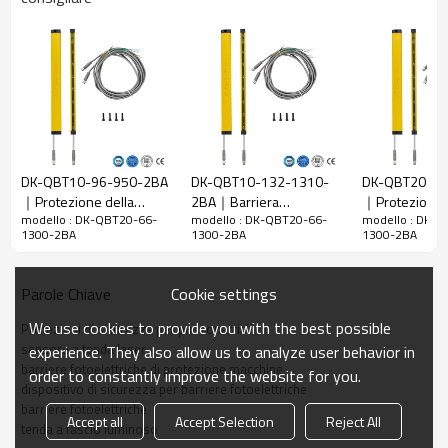
20 mm
raggi
Rileva la
28 mm
precisione
Quantità di
66
travi
Raggio
1300 mm
d'azione
DK-QBT10-96-950-2BA
DK-QBT10-132-1310-
DK-QBT20-10
｜Protezione della
2BA｜Barriera
｜Protezioni 
Taglia del
15mm*30mm*L, L è la lunghezza dell'emettitore e
modello : DK-QBT20-66-
modello : DK-QBT20-66-
modello : DK-
punzonatrice｜DADISICK
fotoelettrica di sicurezza
per presse pi
prodotto
del ricevitore.
1300-2BA
1300-2BA
1300-2BA
a infrarossi｜DADISICK
DADISICK
Distanza di
rilevamento
30-3000mm
Cookie settings
Parole Chiave
Tempo di
We use cookies to provide you with the best possible
Protezioni di sicurezza per punzonatrici
risposta
≤15 ms
sensore a tenda laser
experience. They also allow us to analyze user behavior in
barriere fotoelettriche di protezione macchine
order to constantly improve the website for you.
Dati meccanici
dispositivo di sicurezza per barriere fotoelettriche
barriere fotoelettriche
Materiale
Accept all
Accept Selection
Reject All
Metallo
tenda a fascio luminoso
dell'alloggiamento