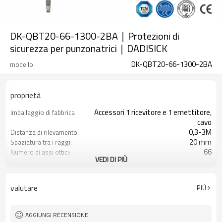
DK-QBT20-66-1300-2BA｜Protezioni di
sicurezza per punzonatrici｜DADISICK
DK-QBT20-66-1300-2BA
modello
proprietà
Accessori 1 ricevitore e 1 emettitore,
Imballaggio di fabbrica
cavo
0,3-3M
Distanza di rilevamento:
20 mm
Spaziatura tra i raggi:
66
Numero di assi ottici:
VEDI DI PIÙ
1300 mm
Altezza di protezione:
2PNP
2 uscite di sicurezza
(OSSD)
valutare
PIÙ
Dotato di connettore M8
Spina di interfaccia
TÜV CE, Cina GB, certificato ISO UL-
Certificazione:
FCC, TIPO 4
AGGIUNGI RECENSIONE