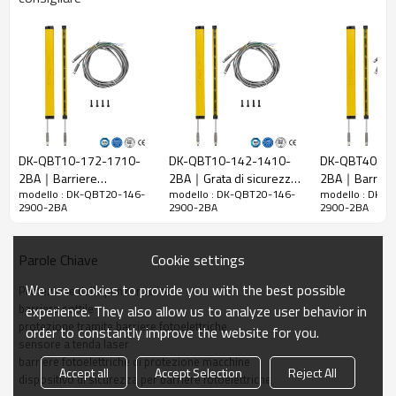
20 mm
raggi
Rileva la
28 mm
precisione
Quantità di
146
travi
Raggio
2900 mm
d'azione
DK-QBT10-172-1710-
DK-QBT10-142-1410-
DK-QBT40-28
2BA｜Barriere
2BA｜Grata di sicurezza
2BA｜Barrier
Taglia del
15mm*30mm*L, L è la lunghezza dell'emettitore e
modello : DK-QBT20-146-
modello : DK-QBT20-146-
modello : DK-
fotoelettriche per
｜DADISICK
fotoelettriche 
prodotto
del ricevitore.
2900-2BA
2900-2BA
2900-2BA
macchine｜DADISICK
sicurezza pre
piegatrice｜D
Distanza di
rilevamento
30-3000mm
Cookie settings
Parole Chiave
Tempo di
We use cookies to provide you with the best possible
Protezione della punzonatrice
risposta
≤15 ms
barriera sottile
experience. They also allow us to analyze user behavior in
protezione tramite barriere fotoelettriche
order to constantly improve the website for you.
Dati meccanici
sensore a tenda laser
barriere fotoelettriche di protezione macchine
Materiale
Accept all
Accept Selection
Reject All
Metallo
dispositivo di sicurezza per barriere fotoelettriche
dell'alloggiamento