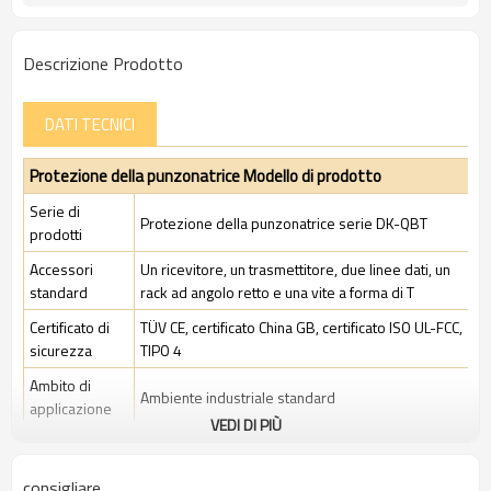
Descrizione Prodotto
DATI TECNICI
Protezione della punzonatrice Modello di prodotto
Serie di
Protezione della punzonatrice serie DK-QBT
prodotti
Accessori
Un ricevitore, un trasmettitore, due linee dati, un
standard
rack ad angolo retto e una vite a forma di T
Certificato di
TÜV CE, certificato China GB, certificato ISO UL-FCC,
sicurezza
TIPO 4
Ambito di
Ambiente industriale standard
applicazione
VEDI DI PIÙ
Caratteristiche
consigliare
Spazio tra i