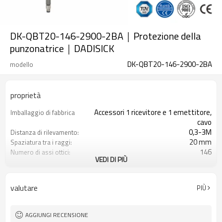
DK-QBT20-146-2900-2BA｜Protezione della
punzonatrice｜DADISICK
DK-QBT20-146-2900-2BA
modello
proprietà
Accessori 1 ricevitore e 1 emettitore,
Imballaggio di fabbrica
cavo
0,3-3M
Distanza di rilevamento:
20 mm
Spaziatura tra i raggi:
146
Numero di assi ottici:
VEDI DI PIÙ
2900 mm
Altezza di protezione:
2PNP
2 uscite di sicurezza
(OSSD)
valutare
PIÙ
Dotato di connettore M8
Spina di interfaccia
TÜV CE, Cina GB, certificato ISO UL-
Certificazione:
FCC, TIPO 4
AGGIUNGI RECENSIONE