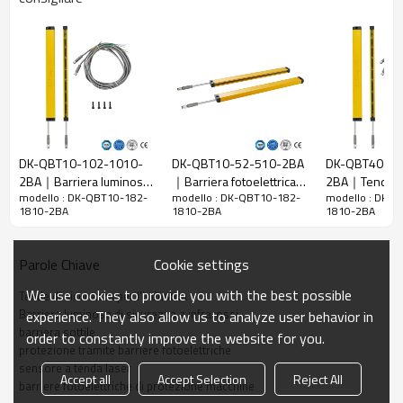
Spazio tra i
10 mm
raggi
Rileva la
18 mm
precisione
Quantità di
182
travi
Raggio
1810mm
DK-QBT10-102-1010-
DK-QBT10-52-510-2BA
DK-QBT40-34
d'azione
2BA｜Barriera luminosa
｜Barriera fotoelettrica
2BA｜Tende d
Taglia del
15mm*30mm*L, L è la lunghezza dell'emettitore e
modello : DK-QBT10-182-
modello : DK-QBT10-182-
modello : DK-
di sicurezza｜DADISICK
di sicurezza a infrarossi
sicurezza per l
prodotto
del ricevitore.
1810-2BA
1810-2BA
1810-2BA
｜DADISICK
｜DADISICK
Distanza di
rilevamento
30-3000 mm
Cookie settings
Parole Chiave
Tempo di
We use cookies to provide you with the best possible
Tende di sicurezza per l'industria
risposta
≤15 ms
Barriera luminosa di sicurezza a infrarossi
experience. They also allow us to analyze user behavior in
barriera sottile
order to constantly improve the website for you.
Dati meccanici
protezione tramite barriere fotoelettriche
sensore a tenda laser
Materiale
Accept all
Accept Selection
Reject All
Metallo
barriere fotoelettriche di protezione macchine
dell'alloggiamento