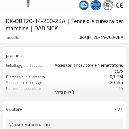
DK-QBT20-14-260-2BA｜Tende di sicurezza per
macchine｜DADISICK
DK-QBT20-14-260-2BA
modello
proprietà
Accessori 1 ricevitore e 1 emettitore,
Imballaggio di fabbrica
cavo
0,3-3M
Distanza di rilevamento:
20 mm
Spaziatura tra i raggi:
14
Numero di assi ottici:
VEDI DI PIÙ
260mm
Altezza di protezione:
2PNP
2 uscite di sicurezza
(OSSD)
valutare
PIÙ
Dotato di connettore M8
Spina di interfaccia
TÜV CE, Cina GB, certificato ISO UL-
Certificazione:
FCC, TIPO 4
AGGIUNGI RECENSIONE