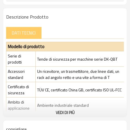
Descrizione Prodotto
DATI TECNICI
Modello di prodotto
Serie di
Tende di sicurezza per macchine serie DK-QBT
prodotti
Accessori
Un ricevitore, un trasmettitore, due linee dati, un
standard
rack ad angolo retto e una vite a forma di T
Certificato di
TÜV CE, certificato China GB, certificato ISO UL-FCC
sicurezza
Ambito di
Ambiente industriale standard
applicazione
VEDI DI PIÙ
Caratteristiche
consigliare
Spazio tra i