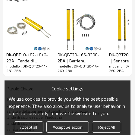
20 mm
raggi
Rileva la
28 mm
precisione
Quantità di
14
travi
Raggio
260mm
d'azione
DK-QBT10-182-1810-
DK-QBT20-166-3300-
DK-QBT20-16
2BA｜Tende di
2BA｜Barriera
｜Sensore barr
Taglia del
15mm*30mm*L, L è la lunghezza dell'emettitore e
modello : DK-QBT20-14-
modello : DK-QBT20-14-
modello : DK-
sicurezza per l'industria
fotoelettrica di sicurezza
sicurezza｜DA
prodotto
del ricevitore.
260-2BA
260-2BA
260-2BA
｜DADISICK
｜DADISICK
Distanza di
rilevamento
30-3000mm
Cookie settings
Parole Chiave
Tempo di
We use cookies to provide you with the best possible
Tende di sicurezza per macchine
risposta
≤15 ms
barriera fotoelettrica di sicurezza
experience. They also allow us to analyze user behavior in
sensore della barriera fotoelettrica di sicurezza
order to constantly improve the website for you.
Dati meccanici
tende di sicurezza per l'industria
tenda di sicurezza
Materiale
Accept all
Accept Selection
Reject All
Metallo
sensore di zona
dell'alloggiamento