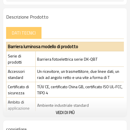
Descrizione Prodotto
DATI TECNICI
Barriera luminosa modello di prodotto
Serie di
Barriera fotoelettrica serie DK-QBT
prodotti
Accessori
Un ricevitore, un trasmettitore, due linee dati, un
standard
rack ad angolo retto e una vite a forma di T
Certificato di
TÜV CE, certificato China GB, certificato ISO UL-FCC,
sicurezza
TIPO 4
Ambito di
Ambiente industriale standard
applicazione
VEDI DI PIÙ
Caratteristiche
consigliare
Spazio tra i