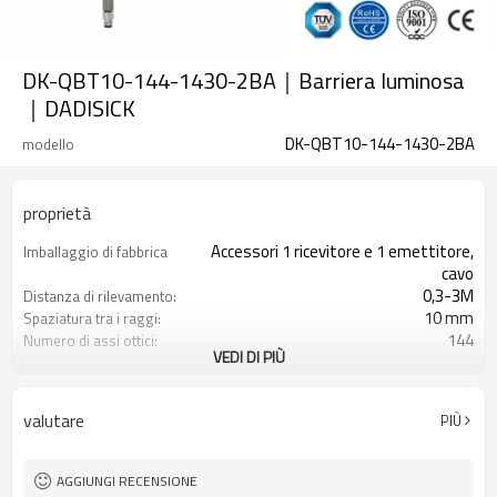
DK-QBT10-144-1430-2BA｜Barriera luminosa
｜DADISICK
DK-QBT10-144-1430-2BA
modello
proprietà
Accessori 1 ricevitore e 1 emettitore,
Imballaggio di fabbrica
cavo
0,3-3M
Distanza di rilevamento:
10 mm
Spaziatura tra i raggi:
144
Numero di assi ottici:
VEDI DI PIÙ
1430 mm
Altezza di protezione:
2PNP
2 uscite di sicurezza
(OSSD)
valutare
PIÙ
Dotato di connettore M8
Spina di interfaccia
TÜV CE, Cina GB, certificato ISO UL-
Certificazione:
FCC, TIPO 4
AGGIUNGI RECENSIONE