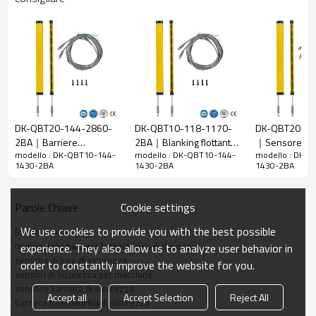
10 mm
raggi
Rileva la
18 mm
precisione
Quantità di
144
travi
Raggio
1430 mm
d'azione
DK-QBT20-144-2860-
DK-QBT10-118-1170-
DK-QBT20-42
2BA｜Barriere
2BA｜Blanking flottante
｜Sensore a t
Taglia del
15mm*30mm*L, L è la lunghezza dell'emettitore e
modello : DK-QBT10-144-
modello : DK-QBT10-144-
modello : DK-
fotoelettriche di
｜DADISICK
｜DADISICK
prodotto
del ricevitore.
1430-2BA
1430-2BA
1430-2BA
sicurezza presso
piegatrice｜DADISICK
Distanza di
rilevamento
30-3000mm
Cookie settings
Parole Chiave
Tempo di
We use cookies to provide you with the best possible
Barriera luminosa
risposta
≤15ms
muting della barriera fotoelettrica di sicurezza
experience. They also allow us to analyze user behavior in
sensore di luce di sicurezza
order to constantly improve the website for you.
Dati meccanici
sensori di sicurezza per macchine
sensore barriera di sicurezza
Materiale
Accept all
Accept Selection
Reject All
Metallo
barriera fotoelettrica di sicurezza
dell'alloggiamento