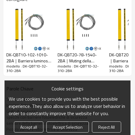
10 mm
raggi
Rileva la
18 mm
precisione
Quantità di
32
travi
Raggio
310 mm
d'azione
DK-QBT10-102-1010-
DK-QBT20-78-1540-
DK-QBT20-18
2BA｜Barriera luminosa
2BA｜Muting della
｜Barriera foto
Taglia del
15mm*30mm*L, L è la lunghezza dell'emettitore e
modello : DK-QBT10-32-
modello : DK-QBT10-32-
modello : DK-
di sicurezza｜DADISICK
barriera fotoelettrica di
di sicurezza a 
prodotto
del ricevitore.
310-2BA
310-2BA
310-2BA
sicurezza｜DADISICK
｜DADISICK
Distanza di
rilevamento
30-3000 mm
Cookie settings
Parole Chiave
Tempo di
We use cookies to provide you with the best possible
Schermo luminoso di sicurezza
risposta
≤15ms
barriera fotoelettrica di sicurezza
experience. They also allow us to analyze user behavior in
Grata di sicurezza
order to constantly improve the website for you.
Dati meccanici
specchi con barriere fotoelettriche di sicurezza
sensore della barriera fotoelettrica di sicurezza
Materiale
Accept all
Accept Selection
Reject All
Metallo
Piccola barriera fotoelettrica di sicurezza
dell'alloggiamento