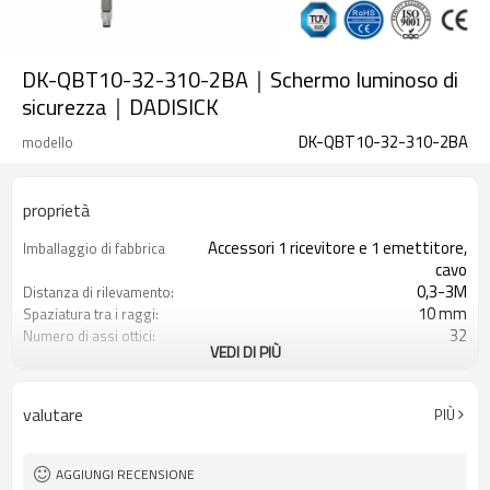
DK-QBT10-32-310-2BA｜Schermo luminoso di
sicurezza｜DADISICK
DK-QBT10-32-310-2BA
modello
proprietà
Accessori 1 ricevitore e 1 emettitore,
Imballaggio di fabbrica
cavo
0,3-3M
Distanza di rilevamento:
10 mm
Spaziatura tra i raggi:
32
Numero di assi ottici:
VEDI DI PIÙ
310 mm
Altezza di protezione:
2PNP
2 uscite di sicurezza
(OSSD)
valutare
PIÙ
Dotato di connettore M8
Spina di interfaccia
TÜV CE, Cina GB, certificato ISO UL-
Certificazione:
FCC, TIPO 4
AGGIUNGI RECENSIONE