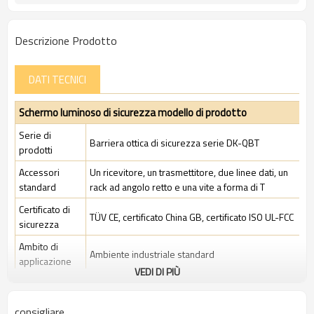
Descrizione Prodotto
DATI TECNICI
Schermo luminoso di sicurezza modello di prodotto
Serie di
Barriera ottica di sicurezza serie DK-QBT
prodotti
Accessori
Un ricevitore, un trasmettitore, due linee dati, un
standard
rack ad angolo retto e una vite a forma di T
Certificato di
TÜV CE, certificato China GB, certificato ISO UL-FCC
sicurezza
Ambito di
Ambiente industriale standard
applicazione
VEDI DI PIÙ
Caratteristiche
consigliare
Spazio tra i