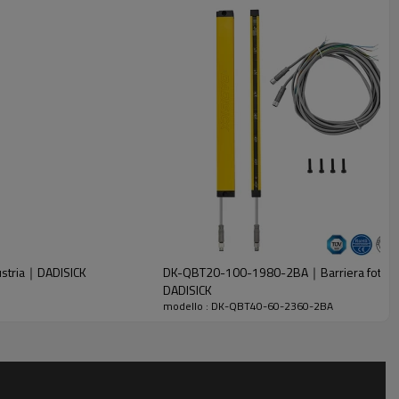
ustria｜DADISICK
DK-QBT20-100-1980-2BA｜Barriera fotoelettr
DADISICK
modello : DK-QBT40-60-2360-2BA