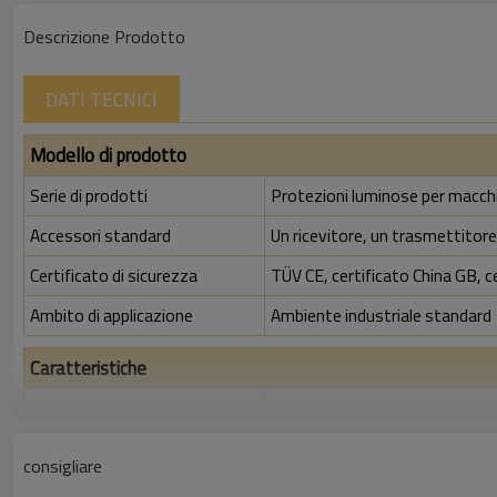
Descrizione Prodotto
DATI TECNICI
Modello di prodotto
Serie di prodotti
Protezioni luminose per macch
Accessori standard
Un ricevitore, un trasmettitore,
Certificato di sicurezza
TÜV CE, certificato China GB, c
Ambito di applicazione
Ambiente industriale standard
Caratteristiche
Spazio tra i raggi
40 mm
Rileva la precisione
48 mm
consigliare
Quantità di travi
60