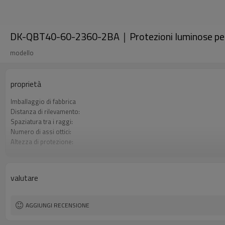
DK-QBT40-60-2360-2BA｜Protezioni luminose p
modello
proprietà
Imballaggio di fabbrica
Distanza di rilevamento:
Spaziatura tra i raggi:
Numero di assi ottici:
Altezza di protezione:
2 uscite di sicurezza (OSSD)
Spina di interfaccia
Certificazione:
valutare
AGGIUNGI RECENSIONE