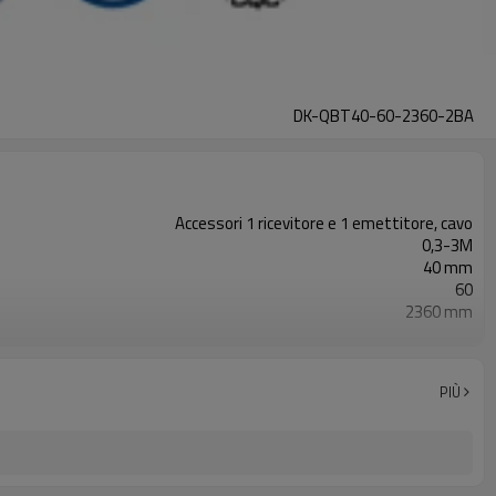
DK-QBT40-60-2360-2BA
Accessori 1 ricevitore e 1 emettitore, cavo
0,3-3M
40 mm
60
2360 mm
2PNP
Dotato di connettore M8
TÜV CE, Cina GB, certificato ISO UL-FCC, TIPO 4
PIÙ