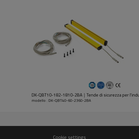
dell'emettitore e del ricevitore.
DK-QBT10-182-1810-2BA｜Tende di sicurezza per l'ind
modello : DK-QBT40-60-2360-2BA
30%GF
Cookie settings