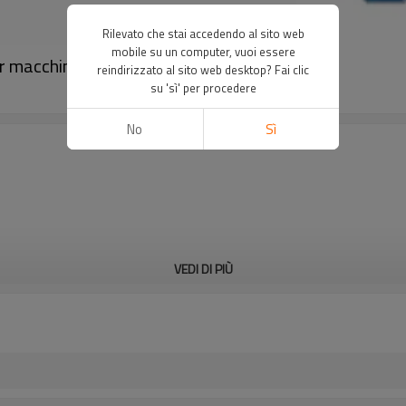
Rilevato che stai accedendo al sito web
mobile su un computer, vuoi essere
er macchine｜DADISICK
reindirizzato al sito web desktop? Fai clic
su 'sì' per procedere
No
Sì
VEDI DI PIÙ