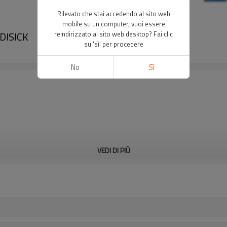
Rilevato che stai accedendo al sito web
mobile su un computer, vuoi essere
DISICK
reindirizzato al sito web desktop? Fai clic
su 'sì' per procedere
No
Sì
VEDI DI PIÙ