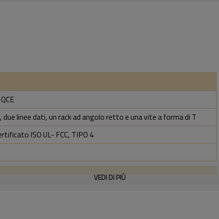
K-QCE
 due linee dati, un rack ad angolo retto e una vite a forma di T
ertificato ISO UL- FCC, TIPO 4
VEDI DI PIÙ