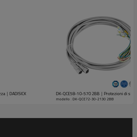
ezza｜DADISICK
DK-QCE58-10-570 2BB｜Protezioni di sicur
modello : DK-QCE72-30-2130 2BB