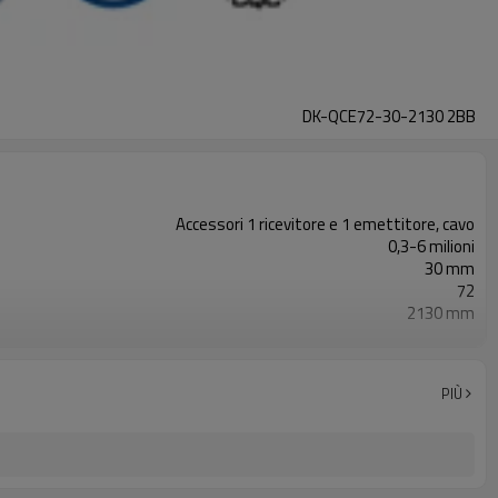
DK-QCE72-30-2130 2BB
Accessori 1 ricevitore e 1 emettitore, cavo
0,3-6 milioni
30 mm
72
2130 mm
2PNP
Dotato di connettore M12
con accessori di montaggio
PIÙ
TUV, UL, CE, RoSH, GB