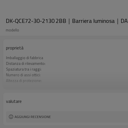
DK-QCE72-30-2130 2BB｜Barriera luminosa｜DA
modello
proprietà
Imballaggio di fabbrica
Distanza di rilevamento:
Spaziatura tra i raggi:
Numero di assi ottici:
Altezza di protezione:
2 uscite di sicurezza (OSSD)
Spina di interfaccia
Il prodotto arriva:
valutare
Certificazione:
AGGIUNGI RECENSIONE