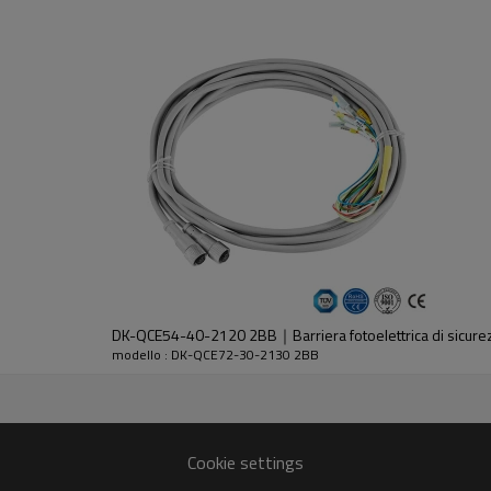
dell'emettitore e del ricevitore.
DK-QCE54-40-2120 2BB｜Barriera fotoelettrica di sicur
modello : DK-QCE72-30-2130 2BB
30%GF
Cookie settings