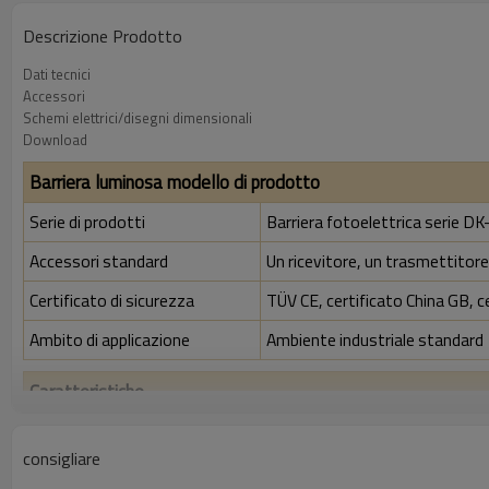
Descrizione Prodotto
Dati tecnici
Accessori
Schemi elettrici/disegni dimensionali
Download
Barriera luminosa modello di prodotto
Serie di prodotti
Barriera fotoelettrica serie D
Accessori standard
Un ricevitore, un trasmettitore,
Certificato di sicurezza
TÜV CE, certificato China GB, c
Ambito di applicazione
Ambiente industriale standard
Caratteristiche
Rapporto di risoluzione
30 mm
consigliare
Controlla la precisione
38 mm