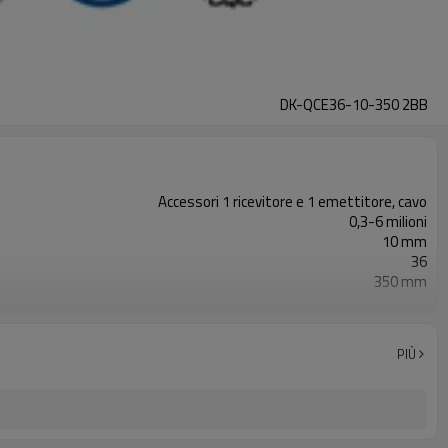
DK-QCE36-10-350 2BB
Accessori 1 ricevitore e 1 emettitore, cavo
0,3-6 milioni
10 mm
36
350 mm
2PNP
Dotato di connettore M12
con accessori di montaggio
PIÙ
TUV, UL, CE, RoSH, GB