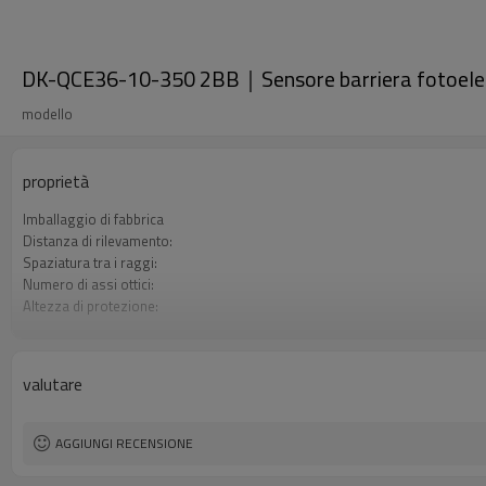
DK-QCE36-10-350 2BB｜Sensore barriera fotoelet
modello
proprietà
Imballaggio di fabbrica
Distanza di rilevamento:
Spaziatura tra i raggi:
Numero di assi ottici:
Altezza di protezione:
2 uscite di sicurezza (OSSD)
Spina di interfaccia
Il prodotto arriva:
valutare
Certificazione:
AGGIUNGI RECENSIONE