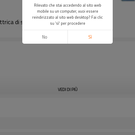
Rilevato che stai accedendo al sito web
mobile su un computer, vuoi essere
reindirizzato al sito web desktop? Fai clic
trica di sicurezza｜DADISICK
su 'sì' per procedere
No
Sì
VEDI DI PIÙ