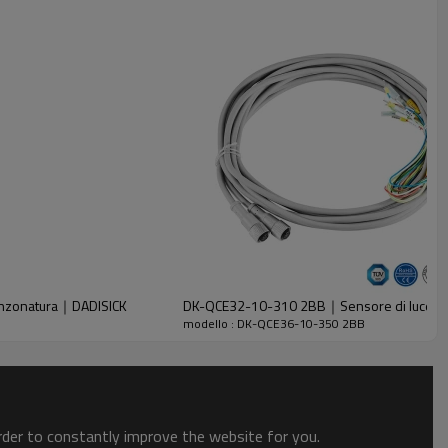
unzonatura｜DADISICK
DK-QCE32-10-310 2BB｜Sensore di luce di
modello : DK-QCE36-10-350 2BB
order to constantly improve the website for you.