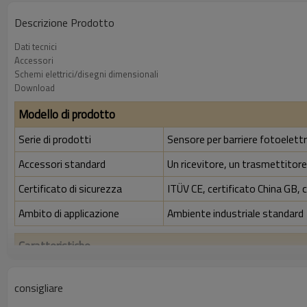
Descrizione Prodotto
Dati tecnici
Accessori
Schemi elettrici/disegni dimensionali
Download
Modello di prodotto
Serie di prodotti
Sensore per barriere fotoelettr
Accessori standard
Un ricevitore, un trasmettitore,
Certificato di sicurezza
ITÜV CE, certificato China GB, 
Ambito di applicazione
Ambiente industriale standard
Caratteristiche
Rapporto di risoluzione
10 mm
consigliare
Controlla la precisione
18 mm