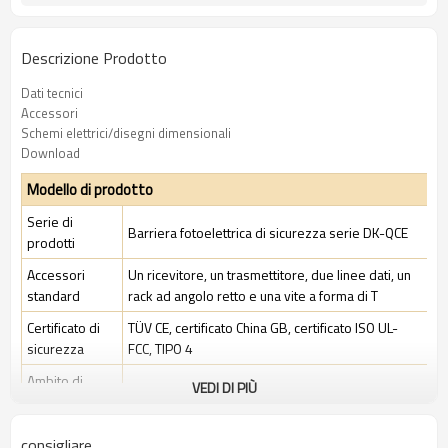
Descrizione Prodotto
Dati tecnici
Accessori
Schemi elettrici/disegni dimensionali
Download
Modello di prodotto
Serie di
Barriera fotoelettrica di sicurezza serie DK-QCE
prodotti
Accessori
Un ricevitore, un trasmettitore, due linee dati, un
standard
rack ad angolo retto e una vite a forma di T
Certificato di
TÜV CE, certificato China GB, certificato ISO UL-
sicurezza
FCC, TIPO 4
Ambito di
VEDI DI PIÙ
Ambiente industriale standard
applicazione
consigliare
Caratteristiche