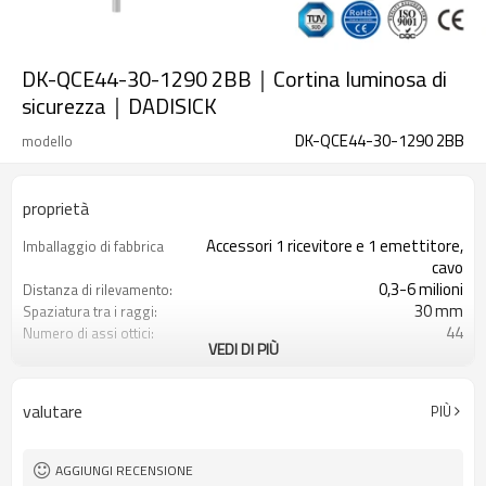
DK-QCE44-30-1290 2BB｜Cortina luminosa di
sicurezza｜DADISICK
DK-QCE44-30-1290 2BB
modello
proprietà
Accessori 1 ricevitore e 1 emettitore,
Imballaggio di fabbrica
cavo
0,3-6 milioni
Distanza di rilevamento:
30 mm
Spaziatura tra i raggi:
44
Numero di assi ottici:
VEDI DI PIÙ
1290 mm
Altezza di protezione:
2PNP
2 uscite di sicurezza
(OSSD)
valutare
PIÙ
Dotato di connettore M12
Spina di interfaccia
con accessori di montaggio
Il prodotto arriva:
TUV, UL, CE, RoSH, GB
Certificazione:
AGGIUNGI RECENSIONE