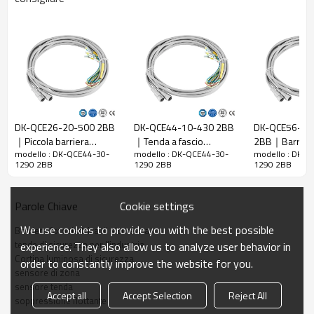
Rapporto di
30 mm
risoluzione
Controlla la
38 mm
precisione
Numero di
raggi
44
DK-QCE26-20-500 2BB
DK-QCE44-10-430 2BB
DK-QCE56-20
Altezza di
｜Piccola barriera
｜Tenda a fascio
2BB｜Barrier
protezione
1290 mm
modello : DK-QCE44-30-
modello : DK-QCE44-30-
modello : DK-Q
fotoelettrica di sicurezza
luminoso｜DADISICK
fotoelettrica i
1290 2BB
1290 2BB
1290 2BB
La dimensione
30mm*30mm*L, L è la lunghezza dell'emettitore e
｜DADISICK
｜DADISICK
complessiva
del ricevitore.
Cookie settings
Parole Chiave
Distanza di
30-6000 mm
rilevamento
We use cookies to provide you with the best possible
Barriera fotoelettrica di sicurezza
Tempo di
tende di sicurezza per l'industria
experience. They also allow us to analyze user behavior in
≤15 ms
risposta
Cortina luminosa di sicurezza
order to constantly improve the website for you.
sensore di zona
sensore tenda
Dati meccanici
Accept all
Accept Selection
Reject All
soppressione flottante
Materiale