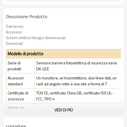
Descrizione Prodotto
Dati tecnici
Accessori
Schemi elettrici/disegni dimensionali
Download
Modello di prodotto
Serie di
Sensore barriera fotoelettrica di sicurezza serie
prodotti
DK-QCE
Accessori
Un ricevitore, un trasmettitore, due linee dati, un
standard
rack ad angolo retto e una vite a forma di T
Certificato di
TÜV CE, certificato China GB, certificato ISO UL-
sicurezza
FCC, TIPO 4
Ambito di
VEDI DI PIÙ
Ambiente industriale standard
applicazione
consigliare
Caratteristiche