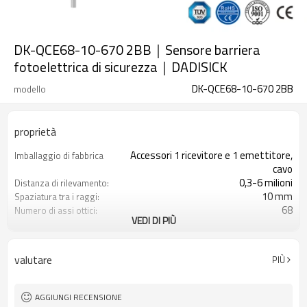
DK-QCE68-10-670 2BB｜Sensore barriera
fotoelettrica di sicurezza｜DADISICK
DK-QCE68-10-670 2BB
modello
proprietà
Accessori 1 ricevitore e 1 emettitore,
Imballaggio di fabbrica
cavo
0,3-6 milioni
Distanza di rilevamento:
10 mm
Spaziatura tra i raggi:
68
Numero di assi ottici:
VEDI DI PIÙ
670 mm
Altezza di protezione:
2PNP
2 uscite di sicurezza
(OSSD)
valutare
PIÙ
Dotato di connettore M12
Spina di interfaccia
con accessori di montaggio
Il prodotto arriva:
TUV, UL, CE, RoSH, GB
Certificazione:
AGGIUNGI RECENSIONE