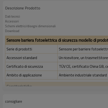
Descrizione Prodotto
Dati tecnici
Accessori
Schemi elettrici/disegni dimensionali
Download
Sensore barriera fotoelettrica di sicurezza modello di prodo
Serie di prodotti
Sensore per barriere fotoelettr
Accessori standard
Un ricevitore, un trasmettitore,
Certificato di sicurezza
TÜV CE, certificato China GB, c
Ambito di applicazione
Ambiente industriale standard
Caratteristiche
Rapporto di risoluzione
30 mm
consigliare
Controlla la precisione
38 mm