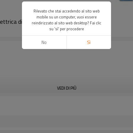
Rilevato che stai accedendo al sito web
mobile su un computer, vuoi essere
ttrica di sicurezza｜DADISICK
reindirizzato al sito web desktop? Fai clic
su 'sì' per procedere
No
Sì
VEDI DI PIÙ