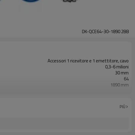
DK-QCE64-30-1890 2BB
Accessori 1 ricevitore e 1 emettitore, cavo
0,3-6 milioni
30 mm
64
1890 mm
2PNP
Dotato di connettore M12
con accessori di montaggio
PIÙ
TUV, UL, CE, RoSH, GB