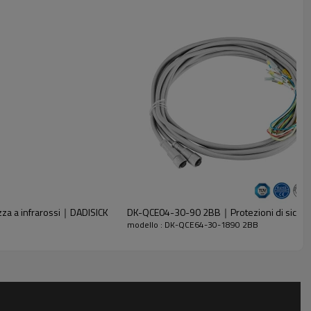
zza a infrarossi｜DADISICK
DK-QCE04-30-90 2BB｜Protezioni di sicure
modello : DK-QCE64-30-1890 2BB