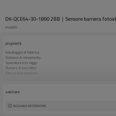
DK-QCE64-30-1890 2BB｜Sensore barriera fotoele
modello
proprietà
Imballaggio di fabbrica
Distanza di rilevamento:
Spaziatura tra i raggi:
Numero di assi ottici:
Altezza di protezione:
2 uscite di sicurezza (OSSD)
Spina di interfaccia
Il prodotto arriva:
valutare
Certificazione:
AGGIUNGI RECENSIONE