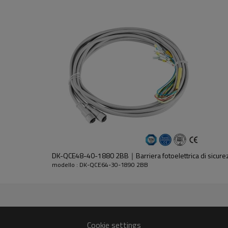
dell'emettitore e del ricevitore.
DK-QCE48-40-1880 2BB｜Barriera fotoelettrica di sicure
modello : DK-QCE64-30-1890 2BB
30%GF
Cookie settings