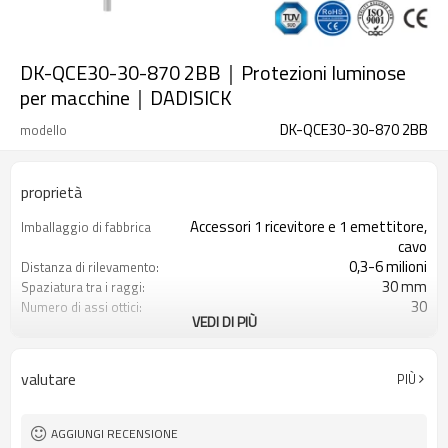
DK-QCE30-30-870 2BB｜Protezioni luminose
per macchine｜DADISICK
DK-QCE30-30-870 2BB
modello
proprietà
Accessori 1 ricevitore e 1 emettitore,
Imballaggio di fabbrica
cavo
0,3-6 milioni
Distanza di rilevamento:
30 mm
Spaziatura tra i raggi:
30
Numero di assi ottici:
VEDI DI PIÙ
870 mm
Altezza di protezione:
2PNP
2 uscite di sicurezza
(OSSD)
valutare
PIÙ
Dotato di connettore M12
Spina di interfaccia
con accessori di montaggio
Il prodotto arriva:
TUV, UL, CE, RoSH, GB
Certificazione:
AGGIUNGI RECENSIONE