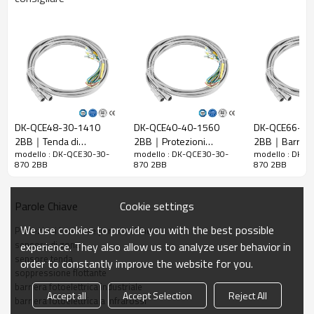
Rapporto di
30 mm
risoluzione
Controlla la
38 mm
precisione
Numero di
raggi
30
DK-QCE48-30-1410
DK-QCE40-40-1560
DK-QCE66-20
Altezza di
2BB｜Tenda di
2BB｜Protezioni
2BB｜Barrier
protezione
870 mm
modello : DK-QCE30-30-
modello : DK-QCE30-30-
modello : DK-Q
sicurezza｜DADISICK
luminose per presse
fotoelettriche
870 2BB
870 2BB
870 2BB
La dimensione
30mm*30mm*L, L è la lunghezza dell'emettitore e
piegatrici｜DADISICK
macchine｜DA
complessiva
del ricevitore.
Cookie settings
Parole Chiave
Distanza di
30-6000 mm
rilevamento
We use cookies to provide you with the best possible
Protezioni luminose per macchine
Tempo di
sensore di zona
experience. They also allow us to analyze user behavior in
≤15ms
risposta
sensore tenda
order to constantly improve the website for you.
soppressione flottante
barriera fotoelettrica industriale
Dati meccanici
Accept all
Accept Selection
Reject All
barriera fotoelettrica a infrarossi
Materiale