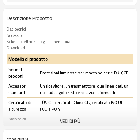
Descrizione Prodotto
Dati tecnici
Accessori
Schemi elettrici/disegni dimensionali
Download
Modello di prodotto
Serie di
Protezioni luminose per macchine serie DK-QCE
prodotti
Accessori
Un ricevitore, un trasmettitore, due linee dati, un
standard
rack ad angolo retto e una vite a forma di T
Certificato di
TÜV CE, certificato China GB, certificato ISO UL-
sicurezza
FCC, TIPO 4
Ambito di
VEDI DI PIÙ
Ambiente industriale standard
applicazione
consigliare
Caratteristiche