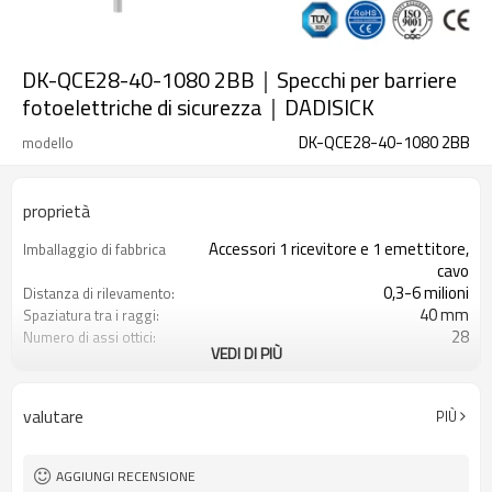
DK-QCE28-40-1080 2BB｜Specchi per barriere
fotoelettriche di sicurezza｜DADISICK
DK-QCE28-40-1080 2BB
modello
proprietà
Accessori 1 ricevitore e 1 emettitore,
Imballaggio di fabbrica
cavo
0,3-6 milioni
Distanza di rilevamento:
40 mm
Spaziatura tra i raggi:
28
Numero di assi ottici:
VEDI DI PIÙ
1080 mm
Altezza di protezione:
2PNP
2 uscite di sicurezza
(OSSD)
valutare
PIÙ
Dotato di connettore M12
Spina di interfaccia
con accessori di montaggio
Il prodotto arriva:
TUV, UL, CE, RoSH, GB
Certificazione:
AGGIUNGI RECENSIONE