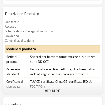
Descrizione Prodotto
Dati tecnici
Accessori
Schemi elettrici/disegni dimensionali
Download
Campi di applicazione
Modello di prodotto
Serie di
Specchi per barriere fotoelettriche di sicurezza
prodotti
serie DK-QCE
Accessori
Un ricevitore, un trasmettitore, due linee dati, un
standard
rack ad angolo retto e una vite a forma di T
Certificato di
TÜV CE, certificato China GB, certificato ISO UL-
sicurezza
FCC, TIPO 4
VEDI DI PIÙ
Ambito di
Ambiente industriale standard
applicazione
consigliare