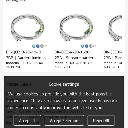
Caratteristiche
Rapporto di
40 mm
risoluzione
Controlla la
48 mm
precisione
Numero di
raggi
38
DK-QCE58-20-1140
DK-QCE54-30-1590
DK-QCE36-40
2BB｜Barriera luminosa
2BB｜Sensore barriera
2BB｜Blanking 
Altezza di
modello : DK-QCE38-40-
modello : DK-QCE38-40-
modello : DK-Q
a infrarossi｜DADISICK
fotoelettrica｜DADISICK
｜DADISICK
protezione
1480mm
1480 2BB
1480 2BB
1480 2BB
La dimensione
30mm*30mm*L, L è la lunghezza dell'emettitore e
complessiva
del ricevitore.
Cookie settings
Parole Chiave
Distanza di
30-6000mm
We use cookies to provide you with the best possible
Barriere fotoelettriche per la protezione delle macchine
rilevamento
Protezione macchine con barriere fotoelettriche
experience. They also allow us to analyze user behavior in
Tempo di
protezioni di sicurezza della punzonatrice
order to constantly improve the website for you.
≤15 ms
risposta
specchi con barriere fotoelettriche di sicurezza
sensore della barriera fotoelettrica di sicurezza
Accept all
Accept Selection
Reject All
barriera luminosa di sicurezza
Dati meccanici