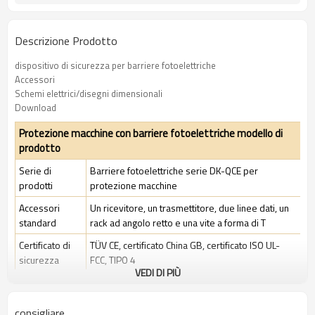
Descrizione Prodotto
dispositivo di sicurezza per barriere fotoelettriche
Accessori
Schemi elettrici/disegni dimensionali
Download
Protezione macchine con barriere fotoelettriche modello di
prodotto
Serie di
Barriere fotoelettriche serie DK-QCE per
prodotti
protezione macchine
Accessori
Un ricevitore, un trasmettitore, due linee dati, un
standard
rack ad angolo retto e una vite a forma di T
Certificato di
TÜV CE, certificato China GB, certificato ISO UL-
sicurezza
FCC, TIPO 4
VEDI DI PIÙ
Ambito di
Ambiente industriale standard
applicazione
consigliare