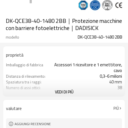
DK-QCE38-40-1480 2BB｜Protezione macchine
con barriere fotoelettriche｜DADISICK
DK-QCE38-40-1480 2BB
modello
proprietà
Accessori 1 ricevitore e 1 emettitore,
Imballaggio di fabbrica
cavo
0,3-6 milioni
Distanza di rilevamento:
40 mm
Spaziatura tra i raggi:
38
Numero di assi ottici:
VEDI DI PIÙ
1480 mm
Altezza di protezione:
2PNP
2 uscite di sicurezza
(OSSD)
valutare
PIÙ
Dotato di connettore M12
Spina di interfaccia
con accessori di montaggio
Il prodotto arriva:
TUV, UL, CE, RoSH, GB
Certificazione:
AGGIUNGI RECENSIONE