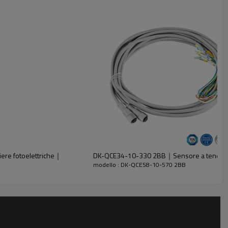
re fotoelettriche｜
DK-QCE34-10-330 2BB｜Sensore a tenda 
modello : DK-QCE58-10-570 2BB