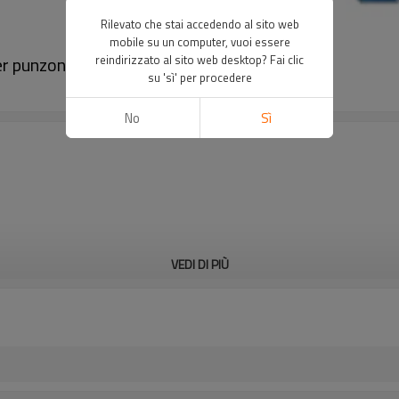
Rilevato che stai accedendo al sito web
mobile su un computer, vuoi essere
er punzonatrice｜DADISICK
reindirizzato al sito web desktop? Fai clic
su 'sì' per procedere
No
Sì
VEDI DI PIÙ