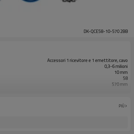
DK-QCE58-10-570 2BB
Accessori 1 ricevitore e 1 emettitore, cavo
0,3-6 milioni
10 mm
58
570 mm
2PNP
Dotato di connettore M12
con accessori di montaggio
PIÙ
TUV, UL, CE, RoSH, GB