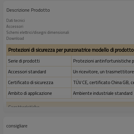
Descrizione Prodotto
Dati tecnici
Accessori
Schemi elettrici/disegni dimensionali
Download
Protezioni di sicurezza per punzonatrice modello di prodotto
Serie di prodotti
Protezioni antinfortunistiche 
Accessori standard
Un ricevitore, un trasmettitore,
Certificato di sicurezza
TÜV CE, certificato China GB, c
Ambito di applicazione
Ambiente industriale standard
Caratteristiche
Rapporto di risoluzione
10 mm
consigliare
Controlla la precisione
18 mm