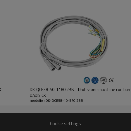
dell'emettitore e del ricevitore.
K
DK-QCE38-40-1480 2BB｜Protezione macchine con barrie
DADISICK
modello : DK-QCE58-10-570 2BB
30%GF
Cookie settings