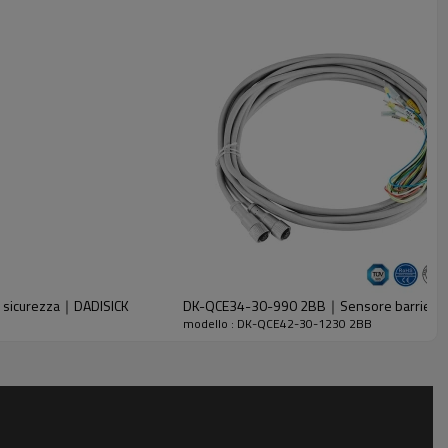
i sicurezza｜DADISICK
DK-QCE34-30-990 2BB｜Sensore barriera d
modello : DK-QCE42-30-1230 2BB