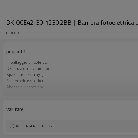
DK-QCE42-30-1230 2BB｜Barriera fotoelettrica d
modello
proprietà
Imballaggio di fabbrica
Distanza di rilevamento:
Spaziatura tra i raggi:
Numero di assi ottici:
Altezza di protezione:
2 uscite di sicurezza (OSSD)
Spina di interfaccia
Il prodotto arriva:
valutare
Certificazione:
AGGIUNGI RECENSIONE