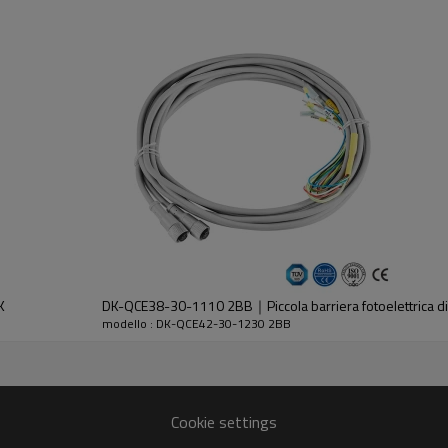
dell'emettitore e del ricevitore.
K
DK-QCE38-30-1110 2BB｜Piccola barriera fotoelettrica d
modello : DK-QCE42-30-1230 2BB
30%GF
Cookie settings