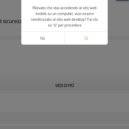
Rilevato che stai accedendo al sito web
mobile su un computer, vuoi essere
i sicurezza｜DADISICK
reindirizzato al sito web desktop? Fai clic
su 'sì' per procedere
No
Sì
VEDI DI PIÙ