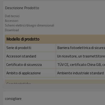
Descrizione Prodotto
Dati tecnici
Accessori
Schemi elettrici/disegni dimensionali
Download
Modello di prodotto
Serie di prodotti
Barriera fotoelettrica di sicur
Accessori standard
Un ricevitore, un trasmettitore,
Certificato di sicurezza
TÜV CE, certificato China GB, c
Ambito di applicazione
Ambiente industriale standard
Caratteristiche
Rapporto di risoluzione
30 mm
consigliare
Controlla la precisione
38 mm