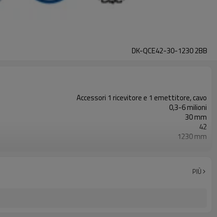
DK-QCE42-30-1230 2BB
Accessori 1 ricevitore e 1 emettitore, cavo
0,3-6 milioni
30 mm
42
1230 mm
2PNP
Dotato di connettore M12
con accessori di montaggio
PIÙ
TUV, UL, CE, RoSH, GB