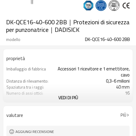
DK-QCE16-40-600 2BB｜Protezioni di sicurezza
per punzonatrice｜DADISICK
DK-QCE16-40-600 2BB
modello
proprietà
Accessori 1 ricevitore e 1 emettitore,
Imballaggio di fabbrica
cavo
0,3-6 milioni
Distanza di rilevamento:
40 mm
Spaziatura tra i raggi:
16
Numero di assi ottici:
VEDI DI PIÙ
600 mm
Altezza di protezione:
2PNP
2 uscite di sicurezza
(OSSD)
valutare
PIÙ
Dotato di connettore M12
Spina di interfaccia
con accessori di montaggio
Il prodotto arriva:
TUV, UL, CE, RoSH, GB
Certificazione:
AGGIUNGI RECENSIONE