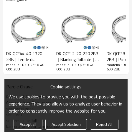
Rapporto di
40 mm
risoluzione
Controlla la
48 mm
precisione
Numero di
raggi
16
DK-QCE44-40-1720
DK-QCE12-20-220 2BB
DK-QCE38-30
Altezza di
2BB｜Tende di
｜Blanking flottante｜
2BB｜Piccola b
protezione
600 mm
modello : DK-QCE16-40-
modello : DK-QCE16-40-
modello : DK-Q
sicurezza per macchine
DADISICK
fotoelettrica d
600 2BB
600 2BB
600 2BB
La dimensione
30mm*30mm*L, L è la lunghezza dell'emettitore e
｜DADISICK
｜DADISICK
complessiva
del ricevitore.
Cookie settings
Parole Chiave
Distanza di
30-6000mm
rilevamento
We use cookies to provide you with the best possible
Protezioni di sicurezza per punzonatrice
Tempo di
Cortina di luce di sicurezza
experience. They also allow us to analyze user behavior in
≤15 ms
risposta
sensore di zona
order to constantly improve the website for you.
sensore tenda
soppressione flottante
Dati meccanici
Accept all
Accept Selection
Reject All
barriera fotoelettrica industriale
Materiale