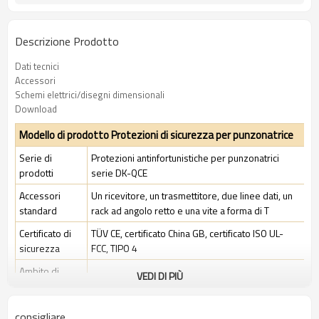
Descrizione Prodotto
Dati tecnici
Accessori
Schemi elettrici/disegni dimensionali
Download
Modello di prodotto Protezioni di sicurezza per punzonatrice
Serie di
Protezioni antinfortunistiche per punzonatrici
prodotti
serie DK-QCE
Accessori
Un ricevitore, un trasmettitore, due linee dati, un
standard
rack ad angolo retto e una vite a forma di T
Certificato di
TÜV CE, certificato China GB, certificato ISO UL-
sicurezza
FCC, TIPO 4
Ambito di
VEDI DI PIÙ
Ambiente industriale standard
applicazione
consigliare
Caratteristiche