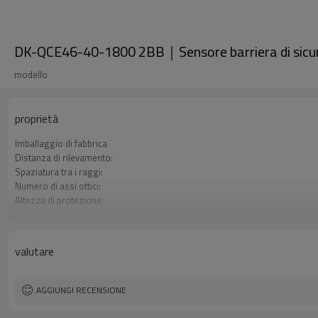
DK-QCE46-40-1800 2BB｜Sensore barriera di sic
modello
proprietà
Imballaggio di fabbrica
Distanza di rilevamento:
Spaziatura tra i raggi:
Numero di assi ottici:
Altezza di protezione:
2 uscite di sicurezza (OSSD)
Spina di interfaccia
Il prodotto arriva:
valutare
Certificazione:
AGGIUNGI RECENSIONE