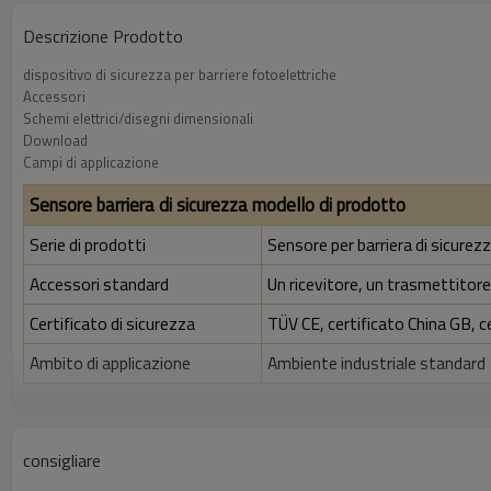
Descrizione Prodotto
dispositivo di sicurezza per barriere fotoelettriche
Accessori
Schemi elettrici/disegni dimensionali
Download
Campi di applicazione
Sensore barriera di sicurezza modello di prodotto
Serie di prodotti
Sensore per barriera di sicure
Accessori standard
Un ricevitore, un trasmettitore,
Certificato di sicurezza
TÜV CE, certificato China GB, c
Ambito di applicazione
Ambiente industriale standard
Caratteristiche
Rapporto di risoluzione
40 mm
consigliare