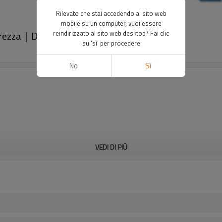
Rilevato che stai accedendo al sito web
mobile su un computer, vuoi essere
urezza｜DADISICK
reindirizzato al sito web desktop? Fai clic
su 'sì' per procedere
No
Sì
VEDI DI PIÙ