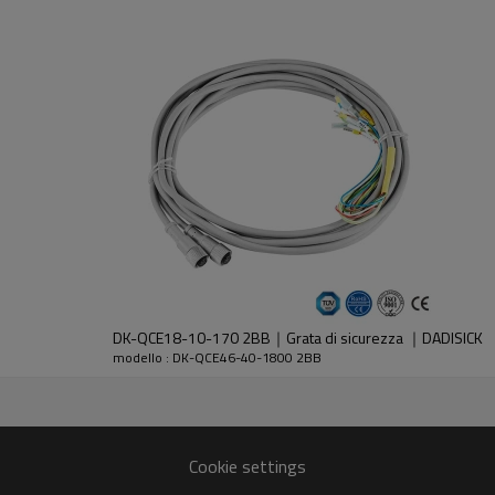
dell'emettitore e del ricevitore.
DK-QCE18-10-170 2BB｜Grata di sicurezza ｜DADISICK
modello : DK-QCE46-40-1800 2BB
30%GF
Cookie settings