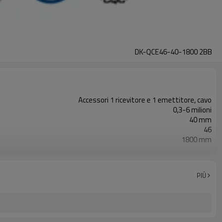
DK-QCE46-40-1800 2BB
Accessori 1 ricevitore e 1 emettitore, cavo
0,3-6 milioni
40 mm
46
1800 mm
2PNP
Dotato di connettore M12
con accessori di montaggio
PIÙ
TUV, UL, CE, RoSH, GB