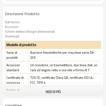
Descrizione Prodotto
Dati tecnici
Accessori
Schemi elettrici/disegni dimensionali
Download
Modello di prodotto
Serie di
Barriere fotoelettriche per macchine serie DK-
prodotti
QCE
Accessori
Un ricevitore, un trasmettitore, due linee dati, un
standard
rack ad angolo retto e una vite a forma di T
Certificato di
TÜV CE, certificato China GB, certificato ISO UL-
sicurezza
FCC, TIPO 4
Ambito di
VEDI DI PIÙ
Ambiente industriale standard
applicazione
consigliare
Caratteristiche