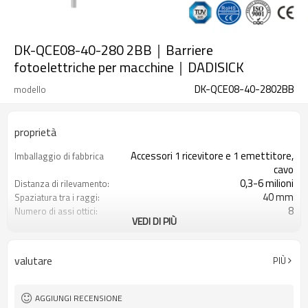
DK-QCE08-40-280 2BB｜Barriere
fotoelettriche per macchine｜DADISICK
DK-QCE08-40-2802BB
modello
proprietà
Accessori 1 ricevitore e 1 emettitore,
Imballaggio di fabbrica
cavo
0,3-6 milioni
Distanza di rilevamento:
40 mm
Spaziatura tra i raggi:
8
Numero di assi ottici:
VEDI DI PIÙ
280 mm
Altezza di protezione:
2PNP
2 uscite di sicurezza
(OSSD)
valutare
PIÙ
Dotato di connettore M12
Spina di interfaccia
con accessori di montaggio
Il prodotto arriva:
TUV, UL, CE, RoSH, GB
Certificazione:
AGGIUNGI RECENSIONE