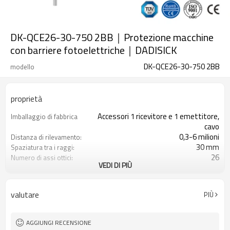
DK-QCE26-30-750 2BB｜Protezione macchine
con barriere fotoelettriche｜DADISICK
DK-QCE26-30-750 2BB
modello
proprietà
Accessori 1 ricevitore e 1 emettitore,
Imballaggio di fabbrica
cavo
0,3-6 milioni
Distanza di rilevamento:
30 mm
Spaziatura tra i raggi:
26
Numero di assi ottici:
VEDI DI PIÙ
750mm
Altezza di protezione:
2PNP
2 uscite di sicurezza
(OSSD)
valutare
PIÙ
Dotato di connettore M12
Spina di interfaccia
con accessori di montaggio
Il prodotto arriva:
TUV, UL, CE, RoSH, GB
Certificazione:
AGGIUNGI RECENSIONE