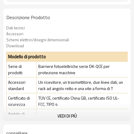
Descrizione Prodotto
Dati tecnici
Accessori
Schemi elettrici/disegni dimensionali
Download
Modello di prodotto
Serie di
Barriere fotoelettriche serie DK-QCE per
prodotti
protezione macchine
Accessori
Un ricevitore, un trasmettitore, due linee dati, un
standard
rack ad angolo retto e una vite a forma di T
Certificato di
TÜV CE, certificato China GB, certificato ISO UL-
sicurezza
FCC, TIPO 4
Ambito di
VEDI DI PIÙ
Ambiente industriale standard
applicazione
consigliare
Caratteristiche