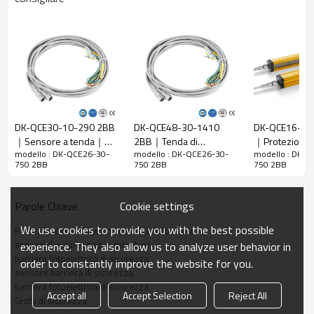
Rapporto di
30 mm
risoluzione
Controlla la
38 mm
precisione
Numero di
raggi
26
DK-QCE30-10-290 2BB
DK-QCE48-30-1410
DK-QCE16-40
Altezza di
｜Sensore a tenda｜
2BB｜Tenda di
｜Protezioni d
protezione
750mm
modello : DK-QCE26-30-
modello : DK-QCE26-30-
modello : DK-Q
DADISICK
sicurezza｜DADISICK
per punzonat
750 2BB
750 2BB
750 2BB
La dimensione
30mm*30mm*L, L è la lunghezza dell'emettitore e
DADISICK
complessiva
del ricevitore.
Cookie settings
Parole Chiave
Distanza di
30-6000mm
rilevamento
We use cookies to provide you with the best possible
Protezione macchine con barriere fotoelettriche
Tempo di
sensori di sicurezza per macchine
experience. They also allow us to analyze user behavior in
≤15 ms
risposta
barriera fotoelettrica di sicurezza
order to constantly improve the website for you.
sensore barriera di sicurezza
barriera fotoelettrica di sicurezza
Dati meccanici
Accept all
Accept Selection
Reject All
Grata di sicurezza
Materiale