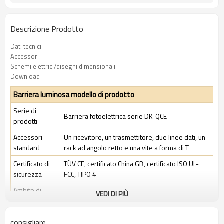
Descrizione Prodotto
Dati tecnici
Accessori
Schemi elettrici/disegni dimensionali
Download
Barriera luminosa modello di prodotto
Serie di
Barriera fotoelettrica serie DK-QCE
prodotti
Accessori
Un ricevitore, un trasmettitore, due linee dati, un
standard
rack ad angolo retto e una vite a forma di T
Certificato di
TÜV CE, certificato China GB, certificato ISO UL-
sicurezza
FCC, TIPO 4
Ambito di
VEDI DI PIÙ
Ambiente industriale standard
applicazione
consigliare
Caratteristiche