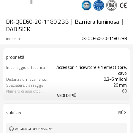
DK-QCE60-20-1180 2BB｜Barriera luminosa｜
DADISICK
DK-QCE60-20-1180 2BB
modello
proprietà
Accessori 1 ricevitore e 1 emettitore,
Imballaggio di fabbrica
cavo
0,3-6 milioni
Distanza di rilevamento:
20 mm
Spaziatura tra i raggi:
60
Numero di assi ottici:
VEDI DI PIÙ
1180 mm
Altezza di protezione:
2PNP
2 uscite di sicurezza
(OSSD)
valutare
PIÙ
Dotato di connettore M12
Spina di interfaccia
con accessori di montaggio
Il prodotto arriva:
TUV, UL, CE, RoSH, GB
Certificazione:
AGGIUNGI RECENSIONE