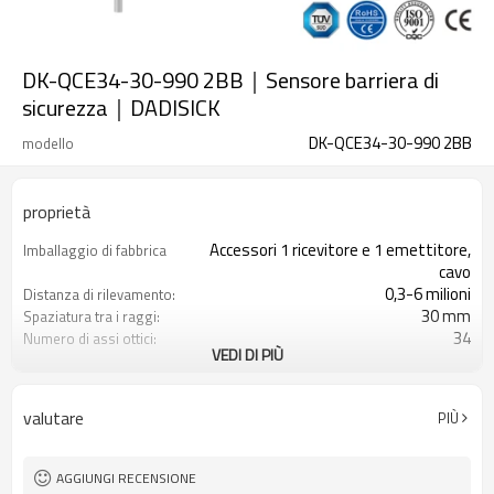
DK-QCE34-30-990 2BB｜Sensore barriera di
sicurezza｜DADISICK
DK-QCE34-30-990 2BB
modello
proprietà
Accessori 1 ricevitore e 1 emettitore,
Imballaggio di fabbrica
cavo
0,3-6 milioni
Distanza di rilevamento:
30 mm
Spaziatura tra i raggi:
34
Numero di assi ottici:
VEDI DI PIÙ
990 mm
Altezza di protezione:
2PNP
2 uscite di sicurezza
(OSSD)
valutare
PIÙ
Dotato di connettore M12
Spina di interfaccia
con accessori di montaggio
Il prodotto arriva:
TUV, UL, CE, RoSH, GB
Certificazione:
AGGIUNGI RECENSIONE