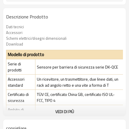
Descrizione Prodotto
Dati tecnici
Accessori
Schemi elettrici/disegni dimensionali
Download
Modello di prodotto
Serie di
Sensore per barriera di sicurezza serie DK-QCE
prodotti
Accessori
Un ricevitore, un trasmettitore, due linee dati, un
standard
rack ad angolo retto e una vite a forma di T
Certificato di
TÜV CE, certificato China GB, certificato ISO UL-
sicurezza
FCC, TIPO 4
Ambito di
VEDI DI PIÙ
Ambiente industriale standard
applicazione
consigliare
Caratteristiche