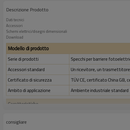
Descrizione Prodotto
Dati tecnici
Accessori
Schemi elettrici/disegni dimensionali
Download
Modello di prodotto
Serie di prodotti
Specchi per barriere fotoelettr
Accessori standard
Un ricevitore, un trasmettitore,
Certificato di sicurezza
TÜV CE, certificato China GB, c
Ambito di applicazione
Ambiente industriale standard
Caratteristiche
Rapporto di risoluzione
30 mm
consigliare
Controlla la precisione
38 mm