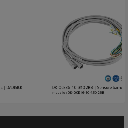
zza｜DADISICK
DK-QCE36-10-350 2BB｜Sensore barriera fo
modello : DK-QCE16-30-450 2BB