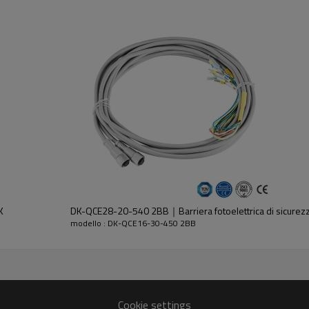
dell'emettitore e del ricevitore.
K
DK-QCE28-20-540 2BB｜Barriera fotoelettrica di sicure
modello : DK-QCE16-30-450 2BB
30%GF
Cookie settings