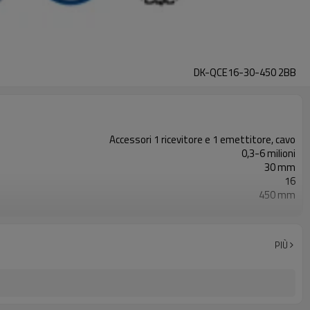
DK-QCE16-30-450 2BB
Accessori 1 ricevitore e 1 emettitore, cavo
0,3-6 milioni
30 mm
16
450 mm
2PNP
Dotato di connettore M12
con accessori di montaggio
PIÙ
TUV, UL, CE, RoSH, GB