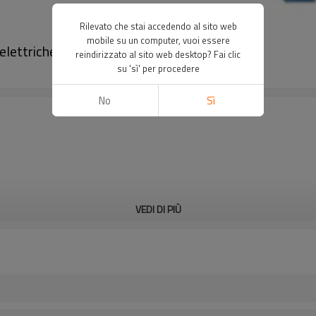
Rilevato che stai accedendo al sito web
mobile su un computer, vuoi essere
lettriche di sicurezza｜DADISICK
reindirizzato al sito web desktop? Fai clic
su 'sì' per procedere
No
Sì
VEDI DI PIÙ