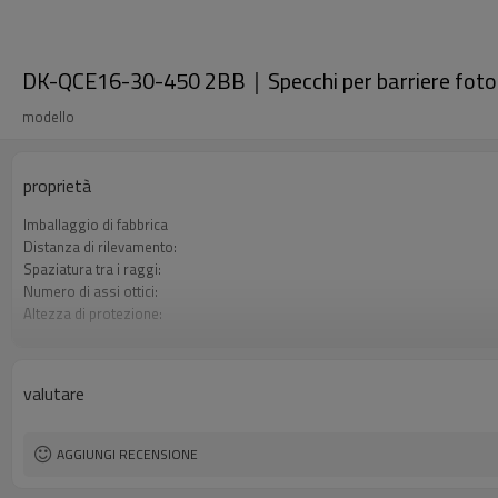
DK-QCE16-30-450 2BB｜Specchi per barriere fotoe
modello
proprietà
Imballaggio di fabbrica
Distanza di rilevamento:
Spaziatura tra i raggi:
Numero di assi ottici:
Altezza di protezione:
2 uscite di sicurezza (OSSD)
Spina di interfaccia
Il prodotto arriva:
valutare
Certificazione:
AGGIUNGI RECENSIONE