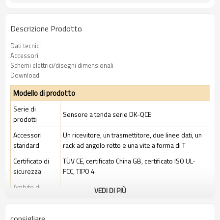
Descrizione Prodotto
Dati tecnici
Accessori
Schemi elettrici/disegni dimensionali
Download
Modello di prodotto
Serie di
Sensore a tenda serie DK-QCE
prodotti
Accessori
Un ricevitore, un trasmettitore, due linee dati, un
standard
rack ad angolo retto e una vite a forma di T
Certificato di
TÜV CE, certificato China GB, certificato ISO UL-
sicurezza
FCC, TIPO 4
Ambito di
VEDI DI PIÙ
Ambiente industriale standard
applicazione
consigliare
Caratteristiche