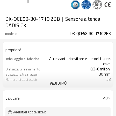
DK-QCE58-30-1710 2BB｜Sensore a tenda｜
DADISICK
DK-QCE58-30-1710 2BB
modello
proprietà
Accessori 1 ricevitore e 1 emettitore,
Imballaggio di fabbrica
cavo
0,3-6 milioni
Distanza di rilevamento:
30 mm
Spaziatura tra i raggi:
58
Numero di assi ottici:
VEDI DI PIÙ
1710mm
Altezza di protezione:
2PNP
2 uscite di sicurezza
(OSSD)
valutare
PIÙ
Dotato di connettore M12
Spina di interfaccia
con accessori di montaggio
Il prodotto arriva:
TUV, UL, CE, RoSH, GB
Certificazione:
AGGIUNGI RECENSIONE