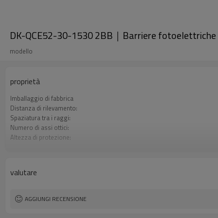
DK-QCE52-30-1530 2BB｜Barriere fotoelettrich
modello
proprietà
Imballaggio di fabbrica
Distanza di rilevamento:
Spaziatura tra i raggi:
Numero di assi ottici:
Altezza di protezione:
2 uscite di sicurezza (OSSD)
Spina di interfaccia
Il prodotto arriva:
valutare
Certificazione:
AGGIUNGI RECENSIONE