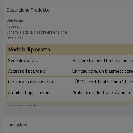
Descrizione Prodotto
Dati tecnici
Accessori
Schemi elettrici/disegni dimensionali
Download
Modello di prodotto
Serie di prodotti
Barriere fotoelettriche serie 
Accessori standard
Un ricevitore, un trasmettitore,
Certificato di sicurezza
TÜV CE, certificato China GB, c
Ambito di applicazione
Ambiente industriale standard
Caratteristiche
Rapporto di risoluzione
30 mm
consigliare
Controlla la precisione
38 mm