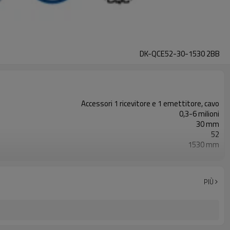
DK-QCE52-30-1530 2BB
Accessori 1 ricevitore e 1 emettitore, cavo
0,3-6 milioni
30 mm
52
1530 mm
2PNP
Dotato di connettore M12
con accessori di montaggio
PIÙ
TUV, UL, CE, RoSH, GB