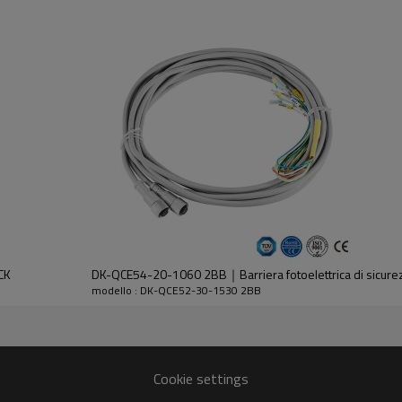
dell'emettitore e del ricevitore.
CK
DK-QCE54-20-1060 2BB｜Barriera fotoelettrica di sicur
modello : DK-QCE52-30-1530 2BB
30%GF
Cookie settings