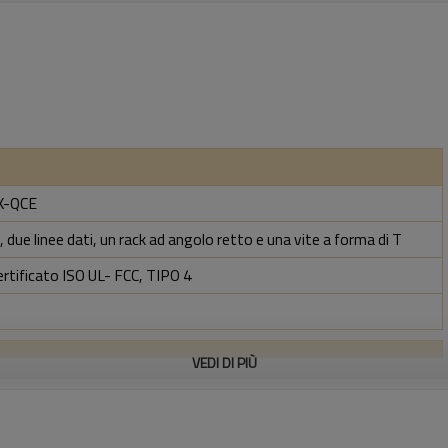
DK-QCE
 due linee dati, un rack ad angolo retto e una vite a forma di T
ertificato ISO UL- FCC, TIPO 4
VEDI DI PIÙ