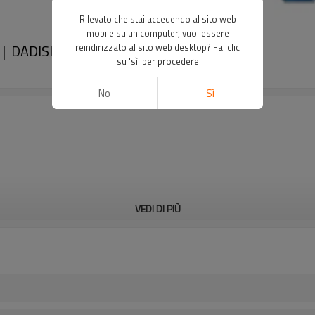
Rilevato che stai accedendo al sito web
mobile su un computer, vuoi essere
e｜DADISICK
reindirizzato al sito web desktop? Fai clic
su 'sì' per procedere
No
Sì
VEDI DI PIÙ