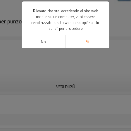
Rilevato che stai accedendo al sito web
mobile su un computer, vuoi essere
 per punzonatura｜DADISICK
reindirizzato al sito web desktop? Fai clic
su 'sì' per procedere
No
Sì
VEDI DI PIÙ