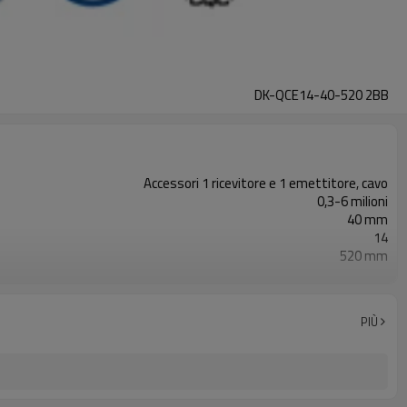
DK-QCE14-40-520 2BB
Accessori 1 ricevitore e 1 emettitore, cavo
0,3-6 milioni
40 mm
14
520 mm
2PNP
Dotato di connettore M12
con accessori di montaggio
PIÙ
TUV, UL, CE, RoSH, GB