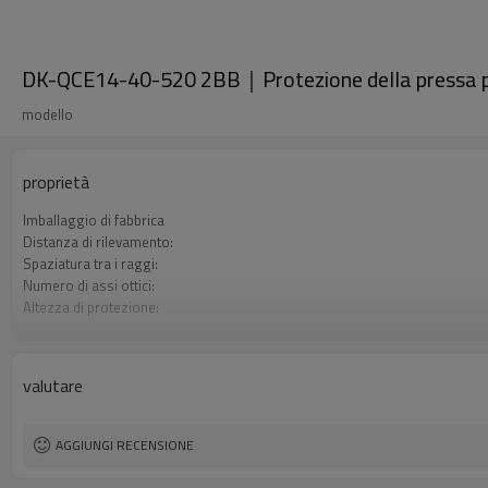
DK-QCE14-40-520 2BB｜Protezione della pressa
modello
proprietà
Imballaggio di fabbrica
Distanza di rilevamento:
Spaziatura tra i raggi:
Numero di assi ottici:
Altezza di protezione:
2 uscite di sicurezza (OSSD)
Spina di interfaccia
Il prodotto arriva:
valutare
Certificazione:
AGGIUNGI RECENSIONE