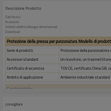
Descrizione Prodotto
Dati tecnici
Accessori
Schemi elettrici/disegni dimensionali
Download
Protezione della pressa per punzonatura Modello di prodot
Serie di prodotti
Protezione della punzonatrice
Accessori standard
Un ricevitore, un trasmettitore,
Certificato di sicurezza
TÜV CE, certificato China GB, c
Ambito di applicazione
Ambiente industriale standard
Caratteristiche
Rapporto di risoluzione
40 mm
consigliare
Controlla la precisione
48 mm