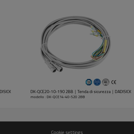
dell'emettitore e del ricevitore.
DISICK
DK-QCE20-10-190 2BB｜Tenda di sicurezza｜DADISICK
modello : DK-QCE14-40-520 2BB
30%GF
Cookie settings