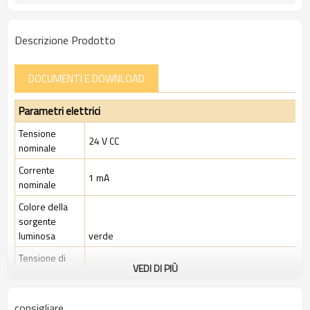
Descrizione Prodotto
DOCUMENTI E DOWNLOAD
Parametri elettrici
Tensione
24 V CC
nominale
Corrente
1 mA
nominale
Colore della
sorgente
luminosa
verde
Tensione di
VEDI DI PIÙ
lavoro
nominale
CC 24 V ± 10%
consigliare
Corrente