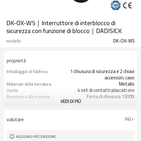
DK-OX-W5｜Interruttore di interblocco di
sicurezza con funzione di blocco｜DADISICK
DK-OX-W5
modello
proprietà
1 chiusura di sicurezza e 2 chiavi
Imballaggio di fabbrica
accessori, cavo
Metallo
Materiale della serratura:
4 set di contatti placcati oro
Uscite:
Forza di chiusura 1300N
Resistenza alla trazione
VEDI DI PIÙ
quando bloccato:
6 combinazioni di contatti
Tipo di contatto:
Spia luminosa+sblocco di emergenza
Funzione opzionale di
valutare
PIÙ
sblocco posteriore
Certificazione: TUV, CE
Adattato a 7 tipi di tasti
operativi
AGGIUNGI RECENSIONE