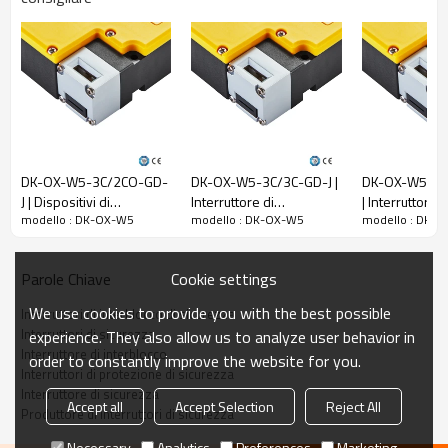
nominale
200 mA (valore iniziale)
Potenza
nominale
4,8 W
Tensione di
isolamento
nominale (Ui)
300 V
Tensione
DK-OX-W5-3C/2CO-GD-
DK-OX-W5-3C/3C-GD-J |
DK-OX-W5-3C
nominale di
J | Dispositivi di
Interruttore di
| Interruttori di
modello : DK-OX-W5
modello : DK-OX-W5
modello : DK-
tenuta ad
commutazione di
interblocco di sicurezza |
interblocco di 
sicurezza | DADISICK
DADISICK
DADISICK
impulso (Uimp)
2,5 kV
Corrente
Cookie settings
Parole Chiave
termica
We use cookies to provide you with the best possible
Interruttori di interblocco di sicurezza
nominale a
Interruttori di sicurezza
experience. They also allow us to analyze user behavior in
vuoto (Ith)
10A
Interruttore di interblocco
order to constantly improve the website for you.
Corrente di
Interruttori di protezione di sicurezza
cortocircuito
Interruttore di sicurezza
Accept all
Accept Selection
Reject All
limitata
Produttore di interruttori di sicurezza
nominale
1000A
Necessary
Analytics
Preferences
Marketing