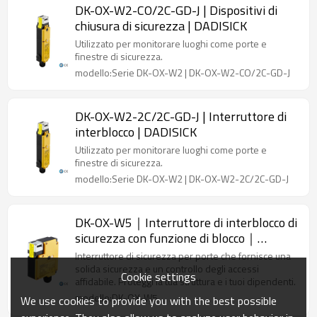
DK-OX-W2-CO/2C-GD-J | Dispositivi di
chiusura di sicurezza | DADISICK
Utilizzato per monitorare luoghi come porte e
finestre di sicurezza.
modello:Serie DK-OX-W2 | DK-OX-W2-CO/2C-GD-J
DK-OX-W2-2C/2C-GD-J | Interruttore di
interblocco | DADISICK
Utilizzato per monitorare luoghi come porte e
finestre di sicurezza.
modello:Serie DK-OX-W2 | DK-OX-W2-2C/2C-GD-J
DK-OX-W5｜Interruttore di interblocco di
sicurezza con funzione di blocco｜
DADISICK
Interruttore di sicurezza per porte che fornisce una
solida sicurezza e un controllo degli accessi
Cookie settings
affidabile. Proteggi la tua struttura e i tuoi dipendenti.
modello:DK-OX-W5
We use cookies to provide you with the best possible