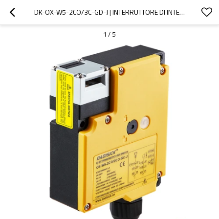
DK-OX-W5-2CO/3C-GD-J | INTERRUTTORE DI INTERBLOCCO | DADISICK
1
/
5