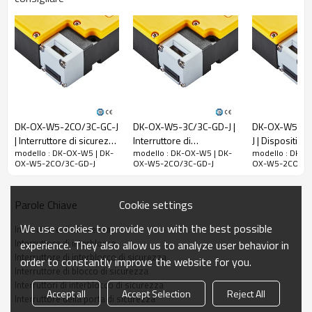
nominale
200 mA (valore iniziale)
Potenza
nominale
4,8 W
Tensione di
isolamento
nominale (Ui)
300 V
Tensione
DK-OX-W5-2CO/3C-GC-J
DK-OX-W5-3C/3C-GD-J |
DK-OX-W5-3C
nominale di
| Interruttore di sicurezza
Interruttore di
J | Dispositivi d
modello : DK-OX-W5 | DK-
modello : DK-OX-W5 | DK-
modello : DK-O
tenuta ad
per porta | DADISICK
interblocco di sicurezza |
commutazione
OX-W5-2CO/3C-GD-J
OX-W5-2CO/3C-GD-J
OX-W5-2CO/3C
DADISICK
sicurezza | DA
impulso (Uimp)
2,5 kV
Corrente
Cookie settings
Parole Chiave
termica
nominale a
We use cookies to provide you with the best possible
Interruttore di sicurezza
vuoto (Ith)
10A
Interruttore di interblocco
experience. They also allow us to analyze user behavior in
Corrente di
Interruttore di interblocco di sicurezza
order to constantly improve the website for you.
Interruttore di blocco di sicurezza
cortocircuito
Interruttori di interblocco di sicurezza
limitata
Accept all
Accept Selection
Reject All
Interruttore della porta di sicurezza
nominale
1000A