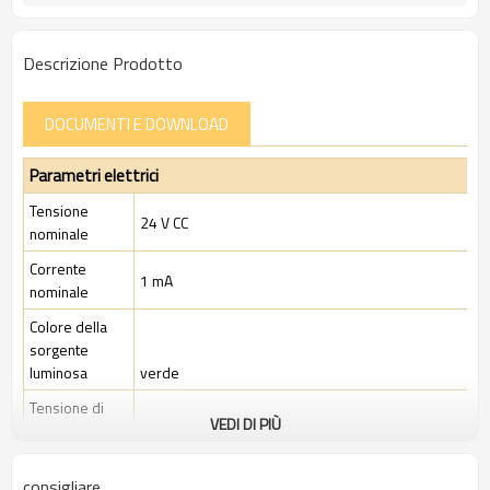
11 tipi
Tipi di tasti operativi:
TÜV, CE
Certificazione:
Descrizione Prodotto
DOCUMENTI E DOWNLOAD
Parametri elettrici
Tensione
24 V CC
nominale
Corrente
1 mA
nominale
Colore della
sorgente
luminosa
verde
Tensione di
VEDI DI PIÙ
lavoro
nominale
CC 24 V ± 10%
consigliare
Corrente