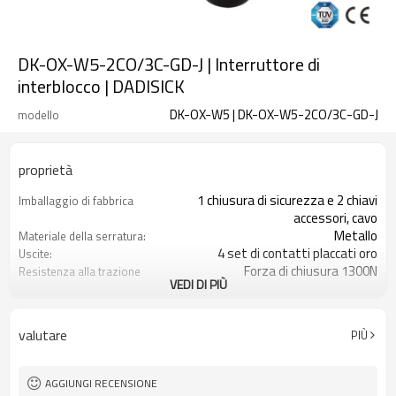
DK-OX-W5-2CO/3C-GD-J | Interruttore di
interblocco | DADISICK
DK-OX-W5 | DK-OX-W5-2CO/3C-GD-J
modello
proprietà
1 chiusura di sicurezza e 2 chiavi
Imballaggio di fabbrica
accessori, cavo
Metallo
Materiale della serratura:
4 set di contatti placcati oro
Uscite:
Forza di chiusura 1300N
Resistenza alla trazione
VEDI DI PIÙ
quando bloccato:
6 combinazioni di contatti
Tipo di contatto:
Spia luminosa+sblocco di emergenza
Funzione opzionale di
valutare
PIÙ
sblocco posteriore
2NC+1NO
Monitoraggio delle porte:
3NC
Monitoraggio della
AGGIUNGI RECENSIONE
serratura: