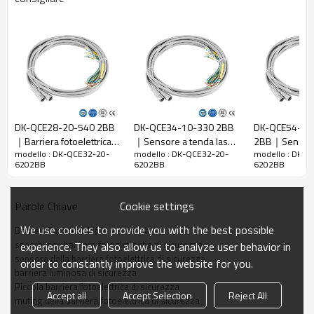
Rapporto di
20 mm
risoluzione
Controlla la
28 mm
precisione
Numero di
raggi
32
DK-QCE28-20-540 2BB
DK-QCE34-10-330 2BB
DK-QCE54-30
Altezza di
｜Barriera fotoelettrica
｜Sensore a tenda laser
2BB｜Sensore 
protezione
620mm
modello : DK-QCE32-20-
modello : DK-QCE32-20-
modello : DK-Q
di sicurezza｜DADISICK
｜DADISICK
fotoelettrica
6202BB
6202BB
6202BB
La dimensione
30mm*30mm*L, L è la lunghezza dell'emettitore e
complessiva
del ricevitore.
Cookie settings
Parole Chiave
Distanza di
30-6000mm
rilevamento
We use cookies to provide you with the best possible
Barriera fotoelettrica di sicurezza
Tempo di
specchi con barriere fotoelettriche di sicurezza
experience. They also allow us to analyze user behavior in
≤15 ms
risposta
sensore della barriera fotoelettrica di sicurezza
order to constantly improve the website for you.
barriera luminosa di sicurezza
Piccola barriera fotoelettrica di sicurezza
Dati meccanici
Accept all
Accept Selection
Reject All
muting della barriera fotoelettrica di sicurezza
Materiale