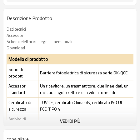
Descrizione Prodotto
Dati tecnici
Accessori
Schemi elettrici/disegni dimensionali
Download
Modello di prodotto
Serie di
Barriera fotoelettrica di sicurezza serie DK-QCE
prodotti
Accessori
Un ricevitore, un trasmettitore, due linee dati, un
standard
rack ad angolo retto e una vite a forma di T
Certificato di
TÜV CE, certificato China GB, certificato ISO UL-
sicurezza
FCC, TIPO 4
Ambito di
VEDI DI PIÙ
Ambiente industriale standard
applicazione
consigliare
Caratteristiche