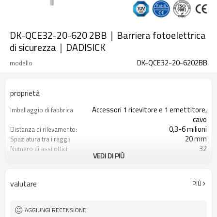
DK-QCE32-20-620 2BB｜Barriera fotoelettrica
di sicurezza｜DADISICK
DK-QCE32-20-6202BB
modello
proprietà
Accessori 1 ricevitore e 1 emettitore,
Imballaggio di fabbrica
cavo
0,3-6 milioni
Distanza di rilevamento:
20 mm
Spaziatura tra i raggi:
32
Numero di assi ottici:
VEDI DI PIÙ
620mm
Altezza di protezione:
2PNP
2 uscite di sicurezza
(OSSD)
valutare
PIÙ
Dotato di connettore M12
Spina di interfaccia
con accessori di montaggio
Il prodotto arriva:
TUV, UL, CE, RoSH, GB
Certificazione:
AGGIUNGI RECENSIONE