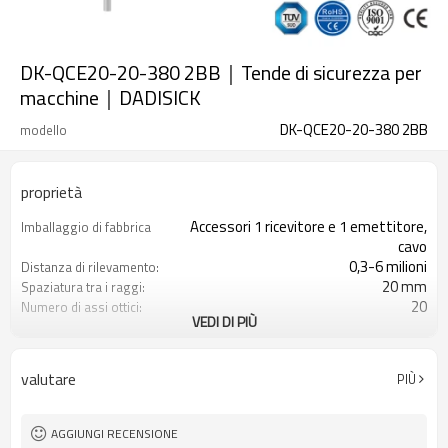
DK-QCE20-20-380 2BB｜Tende di sicurezza per
macchine｜DADISICK
DK-QCE20-20-380 2BB
modello
proprietà
Accessori 1 ricevitore e 1 emettitore,
Imballaggio di fabbrica
cavo
0,3-6 milioni
Distanza di rilevamento:
20 mm
Spaziatura tra i raggi:
20
Numero di assi ottici:
VEDI DI PIÙ
380 mm
Altezza di protezione:
2PNP
2 uscite di sicurezza
(OSSD)
valutare
PIÙ
Dotato di connettore M12
Spina di interfaccia
con accessori di montaggio
Il prodotto arriva:
TUV, UL, CE, RoSH, GB
Certificazione:
AGGIUNGI RECENSIONE