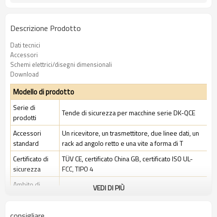
Descrizione Prodotto
Dati tecnici
Accessori
Schemi elettrici/disegni dimensionali
Download
Modello di prodotto
Serie di
Tende di sicurezza per macchine serie DK-QCE
prodotti
Accessori
Un ricevitore, un trasmettitore, due linee dati, un
standard
rack ad angolo retto e una vite a forma di T
Certificato di
TÜV CE, certificato China GB, certificato ISO UL-
sicurezza
FCC, TIPO 4
Ambito di
VEDI DI PIÙ
Ambiente industriale standard
applicazione
consigliare
Caratteristiche