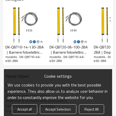
10 mm
raggi
Rileva la
18 mm
precisione
Quantità di
46
travi
Raggio
450 mm
d'azione
DK-QBT10-14-130-2BA
DK-QBT20-06-100-2BA
DK-QBT20-14
｜Barriere fotoelettriche
｜Barriere fotoelettriche
2BA｜Dispositi
Taglia del
15mm*30mm*L, L è la lunghezza dell'emettitore e
modello : DK-QBT10-46-
modello : DK-QBT10-46-
modello : DK-
di sicurezza presso
｜DADISICK
sicurezza ma
prodotto
del ricevitore.
450-2BA
450-2BA
450-2BA
pressa piegatrice｜
DADISICK
DADISICK
Distanza di
rilevamento
30-3000mm
Cookie settings
Parole Chiave
Tempo di
We use cookies to provide you with the best possible
Protezioni luminose per macchine
risposta
≤15ms
barriere fotoelettriche di sicurezza per presse piegatrici
experience. They also allow us to analyze user behavior in
protezione della punzonatrice
order to constantly improve the website for you.
Dati meccanici
protezioni di sicurezza della punzonatrice
barriera fotoelettrica di sicurezza
Materiale
Accept all
Accept Selection
Reject All
Metallo
Grata di sicurezza
dell'alloggiamento