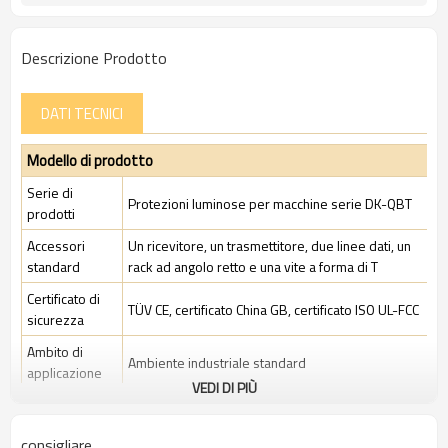
Descrizione Prodotto
DATI TECNICI
Modello di prodotto
Serie di
Protezioni luminose per macchine serie DK-QBT
prodotti
Accessori
Un ricevitore, un trasmettitore, due linee dati, un
standard
rack ad angolo retto e una vite a forma di T
Certificato di
TÜV CE, certificato China GB, certificato ISO UL-FCC
sicurezza
Ambito di
Ambiente industriale standard
applicazione
VEDI DI PIÙ
Caratteristiche
consigliare
Spazio tra i