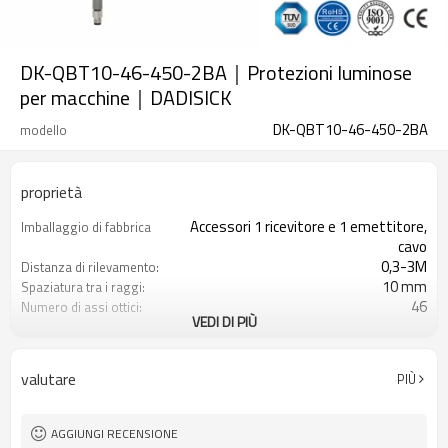
DK-QBT10-46-450-2BA｜Protezioni luminose
per macchine｜DADISICK
DK-QBT10-46-450-2BA
modello
proprietà
Accessori 1 ricevitore e 1 emettitore,
Imballaggio di fabbrica
cavo
0,3-3M
Distanza di rilevamento:
10 mm
Spaziatura tra i raggi:
46
Numero di assi ottici:
VEDI DI PIÙ
450 mm
Altezza di protezione:
2PNP
2 uscite di sicurezza
(OSSD)
valutare
PIÙ
Dotato di connettore M8
Spina di interfaccia
TÜV CE, Cina GB, certificato ISO UL-
Certificazione:
FCC, TIPO 4
AGGIUNGI RECENSIONE