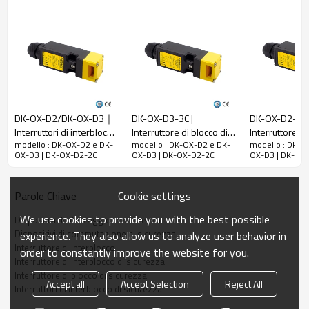
nominale a vuoto
8A
(Ith)
Usa la categoria
AC-15
Tensione di lavoro
AC400V
nominale (Ue)
Corrente operativa
2A
nominale (le)
DK-OX-D2/DK-OX-D3｜
DK-OX-D3-3C |
DK-OX-D2-CO 
Interruttori di interblocco
Interruttore di blocco di
Interruttore di
Corrente di
modello : DK-OX-D2 e DK-
modello : DK-OX-D2 e DK-
modello : DK-O
di sicurezza con
sicurezza | DADISICK
DADISICK
cortocircuito limitata
1000A
OX-D3 | DK-OX-D2-2C
OX-D3 | DK-OX-D2-2C
OX-D3 | DK-OX
funzione di blocco｜
nominale
DADISICK
forza di disimpegno
Cookie settings
Parole Chiave
≥60N
forzato
We use cookies to provide you with the best possible
Dispositivi di bloccaggio di sicurezza
Distanza di fuga
Dispositivi di commutazione di sicurezza
≥10 mm
experience. They also allow us to analyze user behavior in
forzata
Interruttore di interblocco
order to constantly improve the website for you.
Interruttore di interblocco di sicurezza
Frequenza operativa
≤ 20 volte/minuto
Interruttore di blocco di sicurezza
Accept all
Accept Selection
Reject All
Temperatura
Interruttori di interblocco di sicurezza
-20°C~60°C (senza congelamento)
ambiente