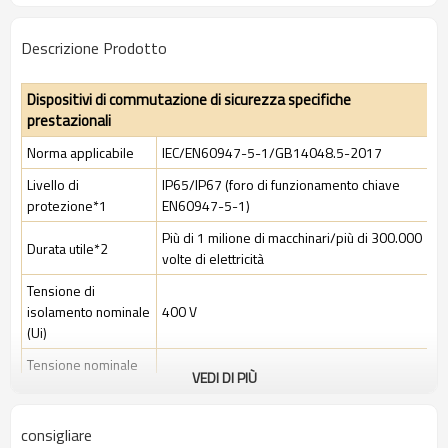
Descrizione Prodotto
Dispositivi di commutazione di sicurezza specifiche
prestazionali
Norma applicabile
IEC/EN60947-5-1/GB14048.5-2017
Livello di
IP65/IP67 (foro di funzionamento chiave
protezione*1
EN60947-5-1)
Più di 1 milione di macchinari/più di 300.000
Durata utile*2
volte di elettricità
Tensione di
isolamento nominale
400 V
(Ui)
Tensione nominale
VEDI DI PIÙ
di tenuta ad impulso
4KV
(Uimp)
consigliare
Corrente termica