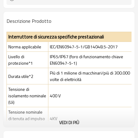
Descrizione Prodotto
Interruttore di sicurezza specifiche prestazionali
Norma applicabile
IEC/EN60947-5-1/GB14048.5-2017
Livello di
IP65/IP67 (foro di funzionamento chiave
protezione*1
EN60947-5-1)
Più di 1 milione di macchinari/più di 300.000
Durata utile*2
volte di elettricità
Tensione di
isolamento nominale
400 V
(Ui)
Tensione nominale
di tenuta ad impulso
4KV
VEDI DI PIÙ
(Uimp)
Corrente termica