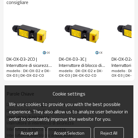
consigliare
nominale a vuoto
8A
(Ith)
Usa la categoria
AC-15
Tensione di lavoro
AC400V
nominale (Ue)
Corrente operativa
2A
nominale (le)
DK-OX-D3-2CO |
DK-OX-D3-3C |
DK-OX-D2/D
Corrente di
Interruttore di sicurezza
Interruttore di blocco di
Interruttori di
cortocircuito limitata
1000A
modello : DK-OX-D2 e DK-
modello : DK-OX-D2 e DK-
modello : DK-O
per porta | DADISICK
sicurezza | DADISICK
di sicurezza c
nominale
OX-D3 | DK-OX-D2-CO
OX-D3 | DK-OX-D2-CO
OX-D3 | DK-OX
funzione di b
DADISICK
forza di disimpegno
≥60N
forzato
Cookie settings
Parole Chiave
Distanza di fuga
We use cookies to provide you with the best possible
≥10mm
Dispositivi di bloccaggio di sicurezza
forzata
Dispositivi di commutazione di sicurezza
experience. They also allow us to analyze user behavior in
Interruttore di sicurezza
Frequenza operativa
≤ 20 volte/minuto
order to constantly improve the website for you.
Interruttore di interblocco di sicurezza
Temperatura
Interruttore di blocco di sicurezza
-20°C~60°C (senza congelamento)
Accept all
Accept Selection
Reject All
ambiente
Interruttori di interblocco di sicurezza