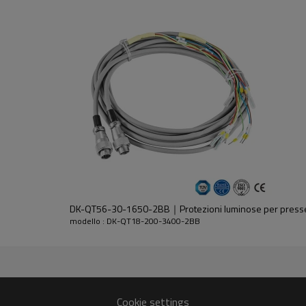
dell'emettitore e del ricevitore.
DK-QT56-30-1650-2BB｜Protezioni luminose per presse
modello : DK-QT18-200-3400-2BB
30%GF
Cookie settings