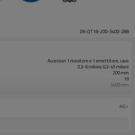
DK-QT18-200-3400-2BB
Accessori 1 ricevitore e 1 emettitore, cavo
0,3-6 milioni; 0,3-45 milioni
200 mm
18
3400 mm
2PNP
Dotato di connettore M16
con accessori di montaggio
PIÙ
TUV, UL, CE, RoSH, GB