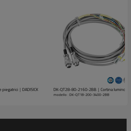
 piegatrici｜DADISICK
DK-QT28-80-2160-2BB｜Cortina luminosa d
modello : DK-QT18-200-3400-2BB