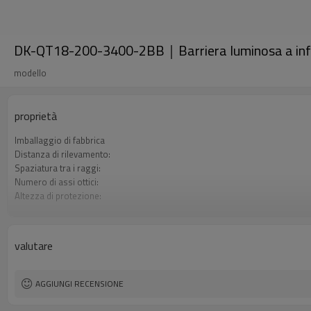
DK-QT18-200-3400-2BB｜Barriera luminosa a in
modello
proprietà
Imballaggio di fabbrica
Distanza di rilevamento:
Spaziatura tra i raggi:
Numero di assi ottici:
Altezza di protezione:
2 uscite di sicurezza (OSSD)
Spina di interfaccia
Il prodotto arriva:
valutare
Certificazione:
AGGIUNGI RECENSIONE