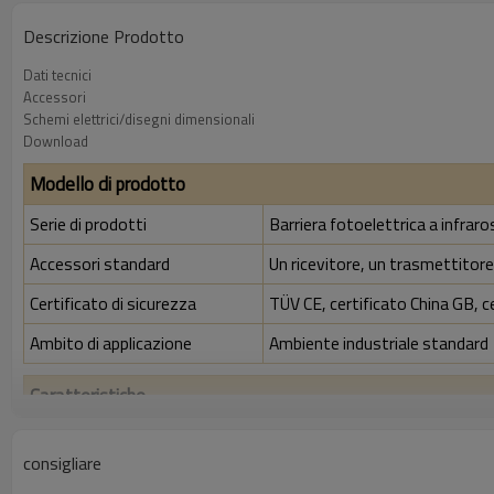
Descrizione Prodotto
Dati tecnici
Accessori
Schemi elettrici/disegni dimensionali
Download
Modello di prodotto
Serie di prodotti
Barriera fotoelettrica a infrar
Accessori standard
Un ricevitore, un trasmettitore,
Certificato di sicurezza
TÜV CE, certificato China GB, c
Ambito di applicazione
Ambiente industriale standard
Caratteristiche
Rapporto di risoluzione
200 mm
consigliare
Controlla la precisione
208 mm