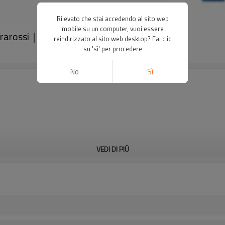
Rilevato che stai accedendo al sito web
mobile su un computer, vuoi essere
frarossi｜DADISICK
reindirizzato al sito web desktop? Fai clic
su 'sì' per procedere
No
Sì
VEDI DI PIÙ