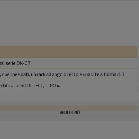
ossi serie DK-QT
 due linee dati, un rack ad angolo retto e una vite a forma di T
ertificato ISO UL- FCC, TIPO 4
VEDI DI PIÙ