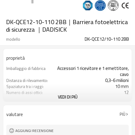
DK-QCE12-10-110 2BB｜Barriera fotoelettrica
di sicurezza ｜DADISICK
DK-QCE12/10-110 2BB
modello
proprietà
Accessori 1 ricevitore e 1 emettitore,
Imballaggio di fabbrica
cavo
0,3-6 milioni
Distanza di rilevamento:
10 mm
Spaziatura tra i raggi:
12
Numero di assi ottici:
VEDI DI PIÙ
110 mm
Altezza di protezione:
2PNP
2 uscite di sicurezza
(OSSD)
valutare
PIÙ
Dotato di connettore M12
Spina di interfaccia
con accessori di montaggio
Il prodotto arriva:
TUV, UL, CE, RoSH, GB
Certificazione:
AGGIUNGI RECENSIONE