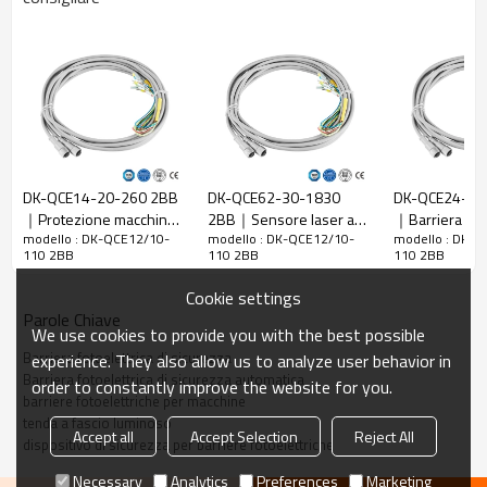
Caratteristiche
Rapporto di
10 mm
risoluzione
Controlla la
18 mm
precisione
Numero di
raggi
12
DK-QCE14-20-260 2BB
DK-QCE62-30-1830
DK-QCE24-40
｜Protezione macchine
2BB｜Sensore laser a
｜Barriera lum
Altezza di
modello : DK-QCE12/10-
modello : DK-QCE12/10-
modello : DK-Q
con barriere
tenda｜DADISICK
sicurezza｜DA
protezione
110 mm
110 2BB
110 2BB
110 2BB
fotoelettriche｜DADISICK
La dimensione
30mm*30mm*L, L è la lunghezza dell'emettitore e
Cookie settings
complessiva
del ricevitore.
Parole Chiave
We use cookies to provide you with the best possible
Distanza di
30-6000mm
Barriera fotoelettrica di sicurezza
experience. They also allow us to analyze user behavior in
rilevamento
Barriera fotoelettrica di sicurezza automatica
order to constantly improve the website for you.
Tempo di
barriere fotoelettriche per macchine
≤15 ms
risposta
tenda a fascio luminoso
Accept all
Accept Selection
Reject All
dispositivo di sicurezza per barriere fotoelettriche
Dati meccanici
Necessary
Analytics
Preferences
Marketing