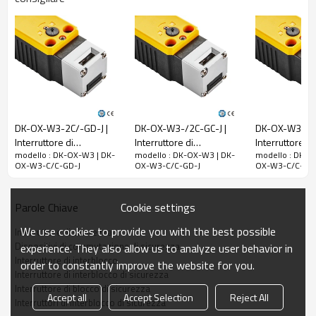
(Ui)
300 V
Tensione nominale
di tenuta ad impulso
(Uimp)
2,5 kV
Corrente termica
nominale a vuoto
(Ith)
10A
DK-OX-W3-2C/-GD-J |
DK-OX-W3-/2C-GC-J |
DK-OX-W3-CO/
Corrente di
Interruttore di
Interruttore di
Interruttore di
modello : DK-OX-W3 | DK-
modello : DK-OX-W3 | DK-
modello : DK-O
interblocco di sicurezza |
interblocco | DADISICK
per porta | DA
cortocircuito limitata
OX-W3-C/C-GD-J
OX-W3-C/C-GD-J
OX-W3-C/C-GD
DADISICK
nominale
1000A
Usa la categoria
AC-15
DC-13
Cookie settings
Parole Chiave
Tensione di lavoro
240 V
30 V
We use cookies to provide you with the best possible
nominale (Ue)
Interruttore di sicurezza
Dispositivi di commutazione di sicurezza
experience. They also allow us to analyze user behavior in
Corrente operativa
3A
2,3 A
Interruttore di interblocco
order to constantly improve the website for you.
nominale (Ie)
Interruttore di interblocco di sicurezza
Interruttore di blocco di sicurezza
Accept all
Accept Selection
Reject All
Parametri meccanici
Interruttori di interblocco di sicurezza