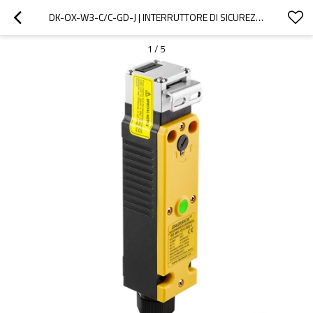
DK-OX-W3-C/C-GD-J | INTERRUTTORE DI SICUREZZA | DADISICK
1
/
5