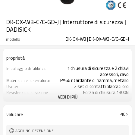
DK-OX-W3-C/C-GD-J | Interruttore di sicurezza |
DADISICK
DK-OX-W3 | DK-OX-W3-C/C-GD-J
modello
proprietà
1 chiusura di sicurezza e 2 chiavi
Imballaggio di fabbrica:
accessori, cavo
PA66 ritardante di fiamma, metallo
Materiale della serratura:
2 set di contatti placcati oro
Uscite:
Forza di chiusura 1300N
Resistenza alla trazione
VEDI DI PIÙ
quando bloccato:
6 combinazioni di contatti
Tipo di contatto:
Spia luminosa+sblocco di emergenza
Funzione opzionale di
valutare
PIÙ
sblocco posteriore:
11 tipi
Tipi di tasti operativi:
1NC
Monitoraggio della
AGGIUNGI RECENSIONE
serratura: