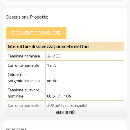
1NC
Monitoraggio delle porte:
TÜV, CE
Certificazione:
Descrizione Prodotto
DOCUMENTI E DOWNLOAD
Interruttore di sicurezza parametri elettrici
Tensione nominale
24 V CC
Corrente nominale
1 mA
Colore della
sorgente luminosa
verde
Tensione di lavoro
nominale
CC 24 V ± 10%
Corrente nominale
200 mA (valore iniziale)
VEDI DI PIÙ
Potenza nominale
4,8 W
Tensione di
consigliare
isolamento nominale