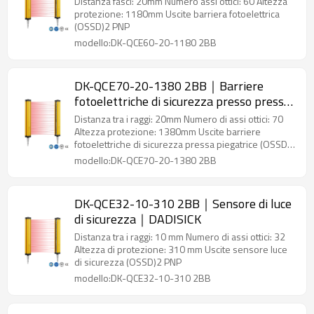
Distanza fasci: 20mm Numero assi ottici: 60 Altezza
protezione: 1180mm Uscite barriera fotoelettrica
(OSSD)2 PNP
modello:DK-QCE60-20-1180 2BB
DK-QCE70-20-1380 2BB｜Barriere
fotoelettriche di sicurezza presso pressa
piegatrice｜DADISICK
Distanza tra i raggi: 20mm Numero di assi ottici: 70
Altezza protezione: 1380mm Uscite barriere
fotoelettriche di sicurezza pressa piegatrice (OSSD)2
PNP
modello:DK-QCE70-20-1380 2BB
DK-QCE32-10-310 2BB｜Sensore di luce
di sicurezza｜DADISICK
Distanza tra i raggi: 10 mm Numero di assi ottici: 32
Altezza di protezione: 310 mm Uscite sensore luce
di sicurezza (OSSD)2 PNP
modello:DK-QCE32-10-310 2BB