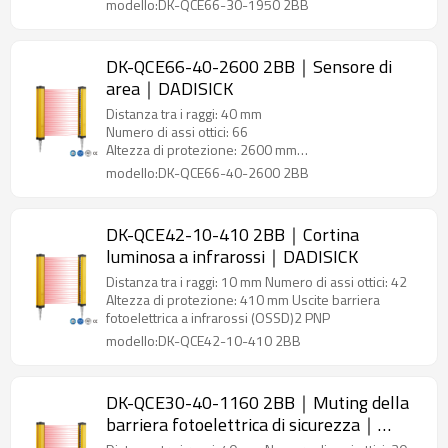
modello:DK-QCE66-30-1950 2BB
DK-QCE66-40-2600 2BB｜Sensore di
area｜DADISICK
Distanza tra i raggi: 40 mm
Numero di assi ottici: 66
Altezza di protezione: 2600 mm
Uscite sensore di area (OSSD)2 PNP
modello:DK-QCE66-40-2600 2BB
DK-QCE42-10-410 2BB｜Cortina
luminosa a infrarossi｜DADISICK
Distanza tra i raggi: 10 mm Numero di assi ottici: 42
Altezza di protezione: 410 mm Uscite barriera
fotoelettrica a infrarossi (OSSD)2 PNP
modello:DK-QCE42-10-410 2BB
DK-QCE30-40-1160 2BB｜Muting della
barriera fotoelettrica di sicurezza｜
DADISICK