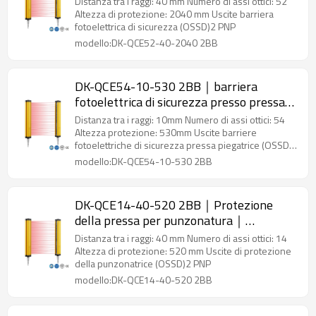
Distanza tra i raggi: 40 mm Numero di assi ottici: 52
Altezza di protezione: 2040 mm Uscite barriera
fotoelettrica di sicurezza (OSSD)2 PNP
modello:DK-QCE52-40-2040 2BB
DK-QCE54-10-530 2BB｜barriera
fotoelettrica di sicurezza presso pressa
piegatrice｜DADISICK
Distanza tra i raggi: 10mm Numero di assi ottici: 54
Altezza protezione: 530mm Uscite barriere
fotoelettriche di sicurezza pressa piegatrice (OSSD)2
PNP
modello:DK-QCE54-10-530 2BB
DK-QCE14-40-520 2BB｜Protezione
della pressa per punzonatura｜
DADISICK
Distanza tra i raggi: 40 mm Numero di assi ottici: 14
Altezza di protezione: 520 mm Uscite di protezione
della punzonatrice (OSSD)2 PNP
modello:DK-QCE14-40-520 2BB