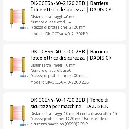
DK-QCE54-40-2120 2BB｜Barriera
fotoelettrica di sicurezza｜DADISICK
Distanza tra i raggi: 40 mm
Numero di assi ottici: 54
Altezza di protezione: 2120 mm
Uscite barriera fotoelettrica di sicurezza (OSSD)2
modello:DK-QCE54-40-21202BB
PNP
DK-QCE56-40-2200 2BB｜Barriera
fotoelettrica di sicurezza｜DADISICK
Distanza tra i raggi: 40 mm
Numero di assi ottici: 56
Altezza di protezione: 2200 mm
Uscite barriera fotoelettrica di sicurezza (OSSD)2
modello:DK-QCE56-40-2200 2BB
PNP
DK-QCE44-40-1720 2BB｜Tende di
sicurezza per macchine｜DADISICK
Distanza tra i raggi: 40 mm Numero di assi ottici: 44
Altezza protezione: 1720 mm Uscite tende di
sicurezza macchina (OSSD)2 PNP