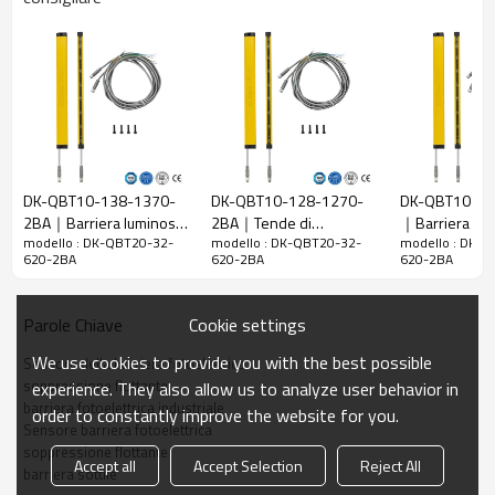
20 mm
raggi
Rileva la
28 mm
precisione
Quantità di
32
travi
Raggio
620mm
d'azione
DK-QBT10-138-1370-
DK-QBT10-128-1270-
DK-QBT10-82
2BA｜Barriera luminosa
2BA｜Tende di
｜Barriera foto
Taglia del
15mm*30mm*L, L è la lunghezza dell'emettitore e
modello : DK-QBT20-32-
modello : DK-QBT20-32-
modello : DK-
di sicurezza｜DADISICK
sicurezza per macchine
industriale｜D
prodotto
del ricevitore.
620-2BA
620-2BA
620-2BA
｜DADISICK
Distanza di
rilevamento
30-3000mm
Cookie settings
Parole Chiave
Tempo di
We use cookies to provide you with the best possible
Sensore della barriera fotoelettrica
risposta
≤15 ms
soppressione flottante
experience. They also allow us to analyze user behavior in
barriera fotoelettrica industriale
order to constantly improve the website for you.
Dati meccanici
Sensore barriera fotoelettrica
soppressione flottante
Materiale
Accept all
Accept Selection
Reject All
Metallo
barriera sottile
dell'alloggiamento