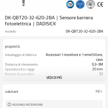
DK-QBT20-32-620-2BA｜Sensore barriera
fotoelettrica｜DADISICK
DK-QBT20-32-620-2BA
modello
proprietà
Accessori 1 ricevitore e 1 emettitore,
Imballaggio di fabbrica
cavo
0,3-3M
Distanza di rilevamento:
20 mm
Spaziatura tra i raggi:
32
Numero di assi ottici:
VEDI DI PIÙ
620mm
Altezza di protezione:
2PNP
2 uscite di sicurezza
(OSSD)
valutare
PIÙ
Dotato di connettore M8
Spina di interfaccia
TÜV CE, Cina GB, certificato ISO UL-
Certificazione:
FCC, TIPO 4
AGGIUNGI RECENSIONE