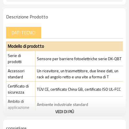
Descrizione Prodotto
DATI TECNICI
Modello di prodotto
Serie di
Sensore per barriere fotoelettriche serie DK-QBT
prodotti
Accessori
Un ricevitore, un trasmettitore, due linee dati, un
standard
rack ad angolo retto e una vite a forma di T
Certificato di
TÜV CE, certificato China GB, certificato ISO UL-FCC
sicurezza
Ambito di
Ambiente industriale standard
applicazione
VEDI DI PIÙ
Caratteristiche
consigliare
Spazio tra i