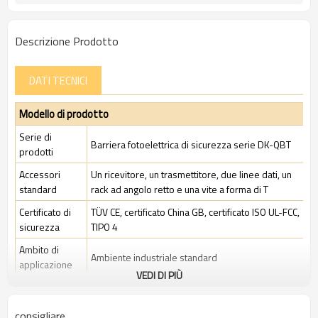
Descrizione Prodotto
DATI TECNICI
Modello di prodotto
Serie di
Barriera fotoelettrica di sicurezza serie DK-QBT
prodotti
Accessori
Un ricevitore, un trasmettitore, due linee dati, un
standard
rack ad angolo retto e una vite a forma di T
Certificato di
TÜV CE, certificato China GB, certificato ISO UL-FCC,
sicurezza
TIPO 4
Ambito di
Ambiente industriale standard
applicazione
VEDI DI PIÙ
Caratteristiche
consigliare
Spazio tra i