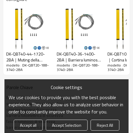
20 mm
raggi
Rileva la
28 mm
precisione
Quantità di
188
travi
Raggio
3740 mm
d'azione
DK-QBT40-44-1720-
DK-QBT40-36-1400-
DK-QBT10-60
2BA｜Muting della
2BA｜Barriera luminosa
｜Cortina lumi
Taglia del
15mm*30mm*L, L è la lunghezza dell'emettitore e
modello : DK-QBT20-188-
modello : DK-QBT20-188-
modello : DK-
barriera fotoelettrica di
di sicurezza｜DADISICK
sicurezza｜DA
prodotto
del ricevitore.
3740-2BA
3740-2BA
3740-2BA
sicurezza｜DADISICK
Distanza di
rilevamento
30-3000mm
Cookie settings
Parole Chiave
Tempo di
We use cookies to provide you with the best possible
Barriera fotoelettrica di sicurezza
risposta
≤15 ms
sensori di sicurezza per macchine
experience. They also allow us to analyze user behavior in
sensore barriera di sicurezza
order to constantly improve the website for you.
Dati meccanici
barriera fotoelettrica di sicurezza
fascio luminoso di sicurezza
Materiale
Accept all
Accept Selection
Reject All
Metallo
barriera fotoelettrica di sicurezza
dell'alloggiamento