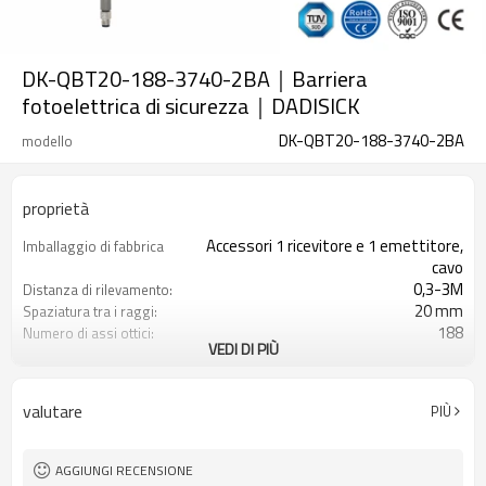
DK-QBT20-188-3740-2BA｜Barriera
fotoelettrica di sicurezza｜DADISICK
DK-QBT20-188-3740-2BA
modello
proprietà
Accessori 1 ricevitore e 1 emettitore,
Imballaggio di fabbrica
cavo
0,3-3M
Distanza di rilevamento:
20 mm
Spaziatura tra i raggi:
188
Numero di assi ottici:
VEDI DI PIÙ
3740 mm
Altezza di protezione:
2PNP
2 uscite di sicurezza
(OSSD)
valutare
PIÙ
Dotato di connettore M8
Spina di interfaccia
TÜV CE, Cina GB, certificato ISO UL-
Certificazione:
FCC, TIPO 4
AGGIUNGI RECENSIONE